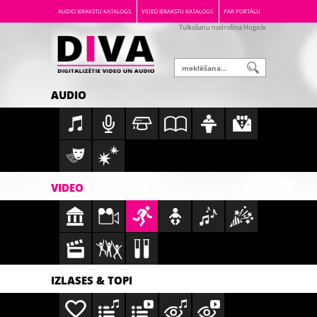
AUDIO IERAKSTU KATALOGS
VIDEO IERAKSTU KATALOGS
PAR PORTĀLU
Tulkošanu nodrošina Hugo.lv
AUDIO
VIDEO
IZLASES & TOPI