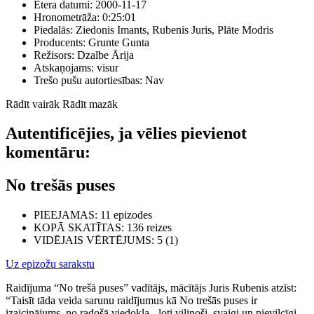
Ētera datumi:
2000-11-17
Hronometrāža:
0:25:01
Piedalās:
Ziedonis Imants, Rubenis Juris, Plāte Modris
Producents:
Grunte Gunta
Režisors:
Dzalbe Ārija
Atskaņojams:
visur
Trešo pušu autortiesības:
Nav
Rādīt vairāk
Rādīt mazāk
Autentificējies, ja vēlies pievienot
komentāru:
No trešās puses
PIEEJAMAS
: 11 epizodes
KOPĀ SKATĪTAS
: 136 reizes
VIDĒJAIS VĒRTĒJUMS
: 5 (1)
Uz epizožu sarakstu
Raidījuma “No trešā puses” vadītājs, mācītājs Juris Rubenis atzīst:
“Taisīt tāda veida sarunu raidījumus kā No trešās puses ir
izaicinājums, no radošā viedokļa - ļoti vilinoši, svaigi un pievilcīgi,