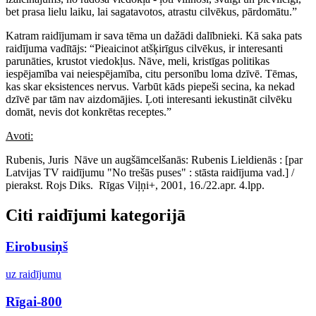
bet prasa lielu laiku, lai sagatavotos, atrastu cilvēkus, pārdomātu.”
Katram raidījumam ir sava tēma un dažādi dalībnieki. Kā saka pats
raidījuma vadītājs: “Pieaicinot atšķirīgus cilvēkus, ir interesanti
parunāties, krustot viedokļus. Nāve, meli, kristīgas politikas
iespējamība vai neiespējamība, citu personību loma dzīvē. Tēmas,
kas skar eksistences nervus. Varbūt kāds piepeši secina, ka nekad
dzīvē par tām nav aizdomājies. Ļoti interesanti iekustināt cilvēku
domāt, nevis dot konkrētas receptes.”
Avoti:
Rubenis, Juris Nāve un augšāmcelšanās: Rubenis Lieldienās : [par
Latvijas TV raidījumu "No trešās puses" : stāsta raidījuma vad.] /
pierakst. Rojs Diks. Rīgas Viļņi+, 2001, 16./22.apr. 4.lpp.
Citi raidījumi kategorijā
Eirobusiņš
uz raidījumu
Rīgai-800