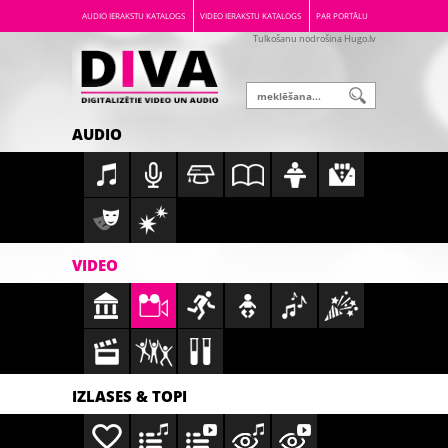
AUDIO IERAKSTU KATALOGS
VIDEO IERAKSTU KATALOGS
PAR PORTĀLU
Tulkošanu nodrošina Hugo.lv
AUDIO
VIDEO
IZLASES & TOPI