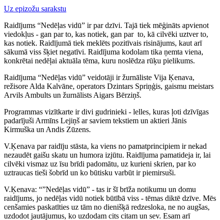
Uz epizožu sarakstu
Raidījums “Nedēļas vidū” ir par dzīvi. Tajā tiek mēģināts apvienot
viedokļus - gan par to, kas notiek, gan par to, kā cilvēki uztver to,
kas notiek. Raidījumā tiek meklēts pozitīvais risinājums, kaut arī
sākumā viss šķiet negatīvi. Raidījuma kodolam tika ņemta viena,
konkrētai nedēļai aktuāla tēma, kuru noslēdza rūķu pielikums.
Raidījuma “Nedēļas vidū” veidotāji ir žurnāliste Vija Ķenava,
režisore Alda Kalvāne, operators Dzintars Spriņģis, gaismu meistars
Arvils Ambults un žurnālists Aigars Bērziņš.
Programmas vizītkarte ir divi gudrinieki - lelles, kuras ļoti dzīvīgas
padarījuši Armīns Lejiņš ar saviem tekstiem un aktieri Jānis
Kirmuška un Andis Zūzens.
V.Ķenava par raidīju stāsta, ka viens no pamatprincipiem ir nekad
nezaudēt gaišu skatu un humora izjūtu. Raidījuma pamatideja ir, lai
cilvēki vismaz uz īsu brīdi padomātu, uz kurieni skrien, par ko
uztraucas tieši šobrīd un ko būtisku varbūt ir piemirsuši.
V.Ķenava: “”Nedēļas vidū” - tas ir šī brīža notikumu un domu
raidījums, jo nedēļas vidū notiek būtībā viss - tēmas diktē dzīve. Mēs
cenšamies paskatīties uz tām no dienišķā redzesloka, ne no augšas,
uzdodot jautājumus, ko uzdodam cits citam un sev. Esam arī