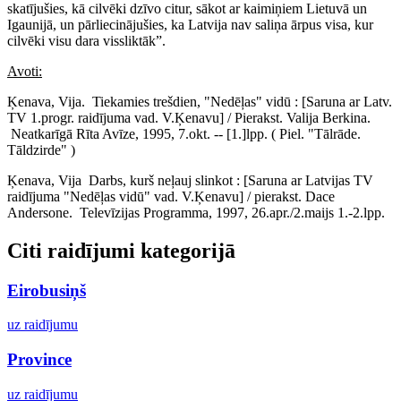
skatījušies, kā cilvēki dzīvo citur, sākot ar kaimiņiem Lietuvā un
Igaunijā, un pārliecinājušies, ka Latvija nav saliņa ārpus visa, kur
cilvēki visu dara vissliktāk”.
Avoti:
Ķenava, Vija. Tiekamies trešdien, "Nedēļas" vidū : [Saruna ar Latv.
TV 1.progr. raidījuma vad. V.Ķenavu] / Pierakst. Valija Berkina.
Neatkarīgā Rīta Avīze, 1995, 7.okt. -- [1.]lpp. ( Piel. "Tālrāde.
Tāldzirde" )
Ķenava, Vija Darbs, kurš neļauj slinkot : [Saruna ar Latvijas TV
raidījuma "Nedēļas vidū" vad. V.Ķenavu] / pierakst. Dace
Andersone. Televīzijas Programma, 1997, 26.apr./2.maijs 1.-2.lpp.
Citi raidījumi kategorijā
Eirobusiņš
uz raidījumu
Province
uz raidījumu