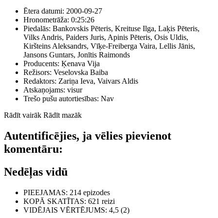
Ētera datumi:
2000-09-27
Hronometrāža:
0:25:26
Piedalās:
Bankovskis Pēteris, Kreituse Ilga, Laķis Pēteris,
Vilks Andris, Paiders Juris, Apinis Pēteris, Osis Uldis,
Kiršteins Aleksandrs, Vīķe-Freiberga Vaira, Lellis Jānis,
Jansons Guntars, Jonītis Raimonds
Producents:
Ķenava Vija
Režisors:
Veselovska Baiba
Redaktors:
Zariņa Ieva, Vaivars Aldis
Atskaņojams:
visur
Trešo pušu autortiesības:
Nav
Rādīt vairāk
Rādīt mazāk
Autentificējies, ja vēlies pievienot
komentāru:
Nedēļas vidū
PIEEJAMAS
: 214 epizodes
KOPĀ SKATĪTAS
: 621 reizi
VIDĒJAIS VĒRTĒJUMS
: 4,5 (2)