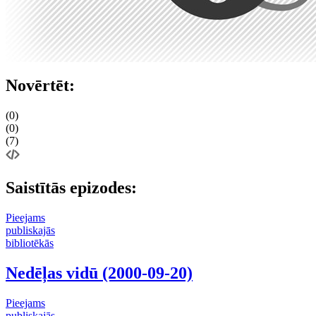
Novērtēt:
(0)
(0)
(7)
Saistītās epizodes:
Pieejams
publiskajās
bibliotēkās
Nedēļas vidū (2000-09-20)
Pieejams
publiskajās