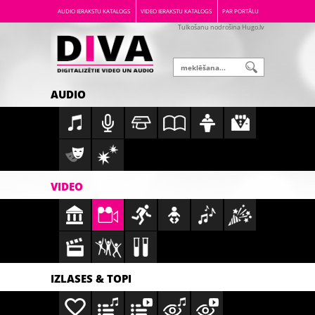
AUDIO IERAKSTU KATALOGS
VIDEO IERAKSTU KATALOGS
PAR PORTĀLU
Tulkošanu nodrošina Hugo.lv
AUDIO
VIDEO
IZLASES & TOPI