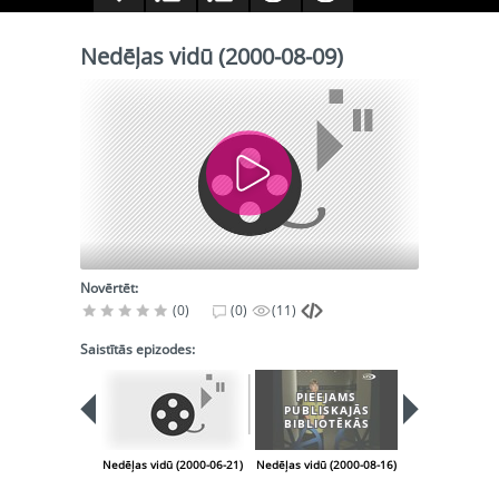
Nedēļas vidū (2000-08-09)
Novērtēt:
(0)
(0)
(11)
Saistītās epizodes:
PIEEJAMS
PIEEJA
PUBLISKAJĀS
PUBLISK
BIBLIOTĒKĀS
BIBLIOT
Nedēļas vidū (2000-06-21)
Nedēļas vidū (2000-08-16)
Nedēļas vidū (2