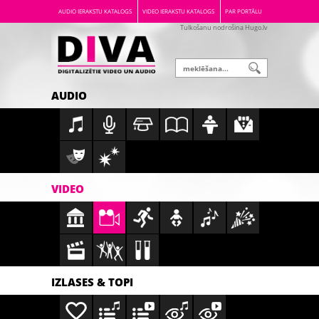
AUDIO IERAKSTU KATALOGS
VIDEO IERAKSTU KATALOGS
PAR PORTĀLU
Tulkošanu nodrošina Hugo.lv
AUDIO
VIDEO
IZLASES & TOPI