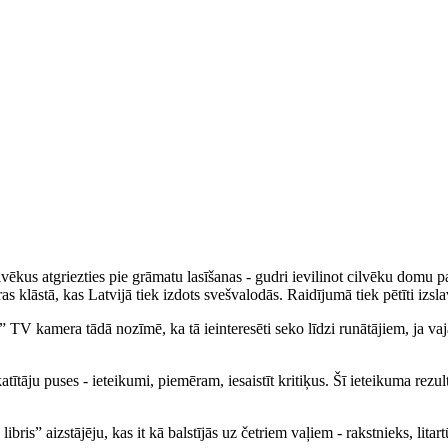
us atgriezties pie grāmatu lasīšanas - gudri ievilinot cilvēku domu pasa
ras klāstā, kas Latvijā tiek izdots svešvalodās. Raidījumā tiek pētīti izsla
a” TV kamera tādā nozīmē, ka tā ieinteresēti seko līdzi runātājiem, ja v
tītāju puses - ieteikumi, piemēram, iesaistīt kritiķus. Šī ieteikuma rezult
ris” aizstājēju, kas it kā balstījās uz četriem vaļiem - rakstnieks, litartū