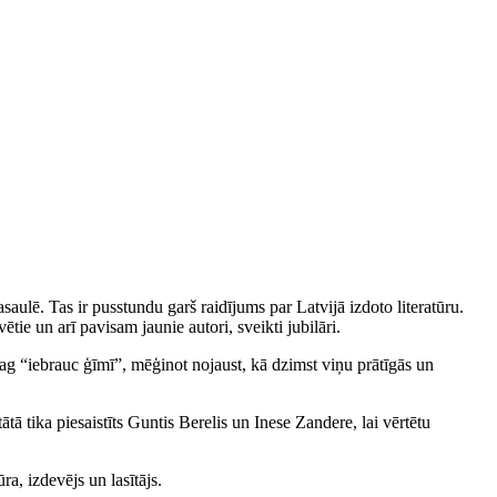
ulē. Tas ir pusstundu garš raidījums par Latvijā izdoto literatūru.
vētie un arī pavisam jaunie autori, sveikti jubilāri.
ajag “iebrauc ģīmī”, mēģinot nojaust, kā dzimst viņu prātīgās un
ātā tika piesaistīts Guntis Berelis un Inese Zandere, lai vērtētu
ra, izdevējs un lasītājs.