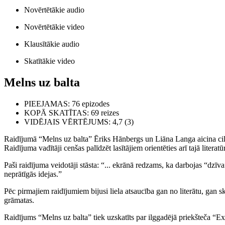
Novērtētākie audio
Novērtētākie video
Klausītākie audio
Skatītākie video
Melns uz balta
PIEEJAMAS
: 76 epizodes
KOPĀ SKATĪTAS
: 69 reizes
VIDĒJAIS VĒRTĒJUMS
: 4,7 (3)
Raidījumā “Melns uz balta” Ēriks Hānbergs un Liāna Langa aicina cilvēk
Raidījuma vadītāji cenšas palīdzēt lasītājiem orientēties arī tajā literatū
Paši raidījuma veidotāji stāsta: “... ekrānā redzams, ka darbojas “dzīv
neprātīgās idejas.”
Pēc pirmajiem raidījumiem bijusi liela atsaucība gan no literātu, gan ska
grāmatas.
Raidījums “Melns uz balta” tiek uzskatīts par ilggadējā priekšteča “Ex lib