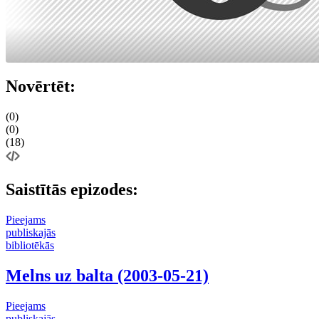
Novērtēt:
(0)
(0)
(18)
Saistītās epizodes:
Pieejams
publiskajās
bibliotēkās
Melns uz balta (2003-05-21)
Pieejams
publiskajās