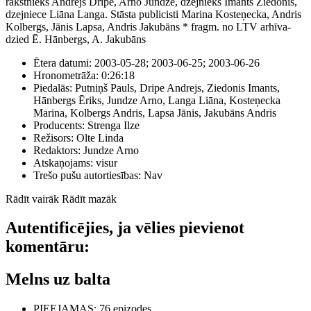
rakstnieks Andrejs Dripe, Arno Jundze, dzejnieks Imants Ziedonis,
dzejniece Liāna Langa. Stāsta publicisti Marina Kosteņecka, Andris
Kolbergs, Jānis Lapsa, Andris Jakubāns * fragm. no LTV arhīva-
dzied Ē. Hānbergs, A. Jakubāns
Ētera datumi:
2003-05-28; 2003-06-25; 2003-06-26
Hronometrāža:
0:26:18
Piedalās:
Putniņš Pauls, Dripe Andrejs, Ziedonis Imants,
Hānbergs Ēriks, Jundze Arno, Langa Liāna, Kosteņecka
Marina, Kolbergs Andris, Lapsa Jānis, Jakubāns Andris
Producents:
Strenga Ilze
Režisors:
Olte Linda
Redaktors:
Jundze Arno
Atskaņojams:
visur
Trešo pušu autortiesības:
Nav
Rādīt vairāk
Rādīt mazāk
Autentificējies, ja vēlies pievienot
komentāru:
Melns uz balta
PIEEJAMAS
: 76 epizodes