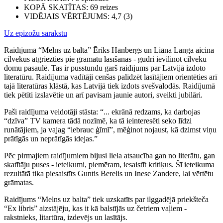
KOPĀ SKATĪTAS
: 69 reizes
VIDĒJAIS VĒRTĒJUMS
: 4,7 (3)
Uz epizožu sarakstu
Raidījumā “Melns uz balta” Ēriks Hānbergs un Liāna Langa aicina
cilvēkus atgriezties pie grāmatu lasīšanas - gudri ievilinot cilvēku
domu pasaulē. Tas ir pusstundu garš raidījums par Latvijā izdoto
literatūru. Raidījuma vadītāji cenšas palīdzēt lasītājiem orientēties arī
tajā literatūras klāstā, kas Latvijā tiek izdots svešvalodās. Raidījumā
tiek pētīti izslavētie un arī pavisam jaunie autori, sveikti jubilāri.
Paši raidījuma veidotāji stāsta: “... ekrānā redzams, ka darbojas
“dzīva” TV kamera tādā nozīmē, ka tā ieinteresēti seko līdzi
runātājiem, ja vajag “iebrauc ģīmī”, mēģinot nojaust, kā dzimst viņu
prātīgās un neprātīgās idejas.”
Pēc pirmajiem raidījumiem bijusi liela atsaucība gan no literātu, gan
skatītāju puses - ieteikumi, piemēram, iesaistīt kritiķus. Šī ieteikuma
rezultātā tika piesaistīts Guntis Berelis un Inese Zandere, lai vērtētu
grāmatas.
Raidījums “Melns uz balta” tiek uzskatīts par ilggadējā priekšteča
“Ex libris” aizstājēju, kas it kā balstījās uz četriem vaļiem -
rakstnieks, litartūra, izdevējs un lasītājs.