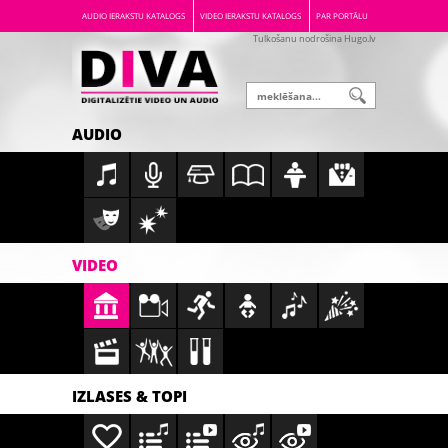
AUDIO IERAKSTU KATALOGS
VIDEO IERAKSTU KATALOGS
PAR PORTĀLU
Tulkošanu nodrošina Hugo.lv
AUDIO
VIDEO
IZLASES & TOPI