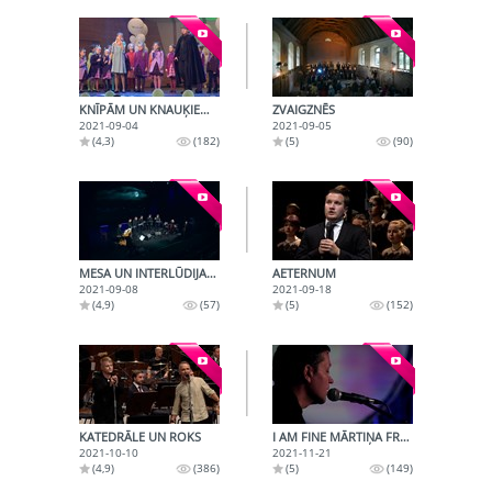
KNĪPĀM UN KNAUĶIEM 50
ZVAIGZNĒS
2021-09-04
2021-09-05
(4,3)
(182)
(5)
(90)
MESA UN INTERLŪDIJAS L’HOMME ARMÉ
AETERNUM
2021-09-08
2021-09-18
(4,9)
(57)
(5)
(152)
KATEDRĀLE UN ROKS
I AM FINE MĀRTIŅA FREIMAŅA NEPUBLICĒTĀS DZIESMAS.
2021-10-10
2021-11-21
(4,9)
(386)
(5)
(149)