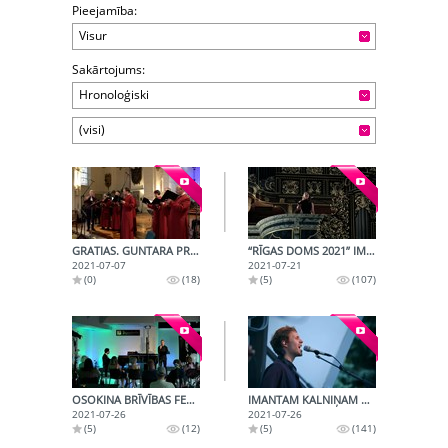
Pieejamība:
Visur
Sakārtojums:
Hronoloģiski
(visi)
GRATIAS. GUNTARA PRĀŅA DZIMŠANAS DIENAS KONCERTS
“RĪGAS DOMS 2021” IMANTS KALNIŅŠ UN TANGO (ASTORS PJACOLLA)
2021-07-07
2021-07-21
(0)
(18)
(5)
(107)
OSOKINA BRĪVĪBAS FESTIVĀLS @152 - VELGA KRILE, MARINA CVETAJEVA UN SUDRABA LAIKMETS MŪZIKĀ
IMANTAM KALNIŅAM 80 KONCERTS K.K. FON STRICKA VILLĀ
2021-07-26
2021-07-26
(5)
(12)
(5)
(141)