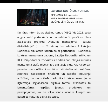
LATVIJAS KULTŪRAS NORISES
PIEEJAMAS
: 66 epizodes
KOPĀ SKATĪTAS
: 6868 reizes
VIDĒJAIS VĒRTĒJUMS
: 4,8 (433)
Kultūras informācijas sistēmu centrs (KISC) līdz 2022. gada
augustam kā partneris īsteno sadarbību Eiropas Savienības
atbalstītajā projektā „Kultūras mantojuma satura
digitalizācija" (1. un 2. kārta), ko administrē Latvijas
Nacionālā bibliotēka sadarbībā ar partneriem – Nacionālā
kultūras mantojuma padomi, Latvijas Nacionālo arhīvu un
KISC. Projekta virsuzdevums ir
nodrošināt Latvijas kultūras
mantojuma plašu pieejamību digitālajā vidē, kas kalpo par
pamatu nacionālās identitātes stiprināšanai, kultūras,
zinātnes, sabiedrības zināšanu un radošo industriju
attīstībai, un nodrošināt nacionāla kultūras mantojuma
ilgtermiņa saglabāšanu digitālā formā, atkārtotas tā
izmantošanas iespējas jaunos produktos un
pakalpojumos, kā arī iekļaušanos vienotā Eiropas un
pasaules kultūras digitālajā telpā.