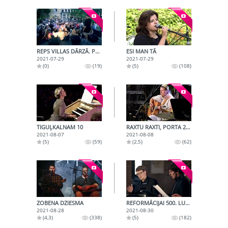
REPS VILLAS DĀRZĀ. PRUSAX
ESI MAN TĀ
2021-07-29
2021-07-29
(0)
(19)
(5)
(108)
TIGUĻKALNAM 10
RAXTU RAXTI, PORTA 2021
2021-08-07
2021-08-08
(5)
(59)
(2,5)
(62)
ZOBENA DZIESMA
REFORMĀCIJAI 500. LUTERS UN LAIKABIEDRI
2021-08-28
2021-08-30
(4,3)
(338)
(5)
(182)