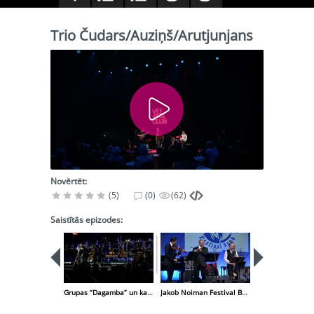
Trio Čudars/Auziņš/Arutjunjans
Novērtēt:
(5)
(0)
(62)
Saistītās epizodes:
Grupas “Dagamba” un kamerorķestra “Sinfonietta Rīga” koncerts
Jakob Noiman Festival Band