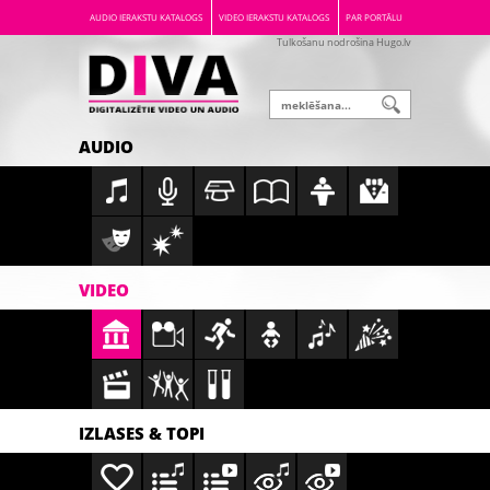
AUDIO IERAKSTU KATALOGS
VIDEO IERAKSTU KATALOGS
PAR PORTĀLU
Tulkošanu nodrošina Hugo.lv
AUDIO
VIDEO
IZLASES & TOPI