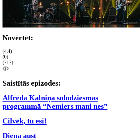
Novērtēt:
(4,4)
(0)
(717)
Saistītās epizodes:
Alfrēda Kalniņa solodziesmas
programmā “Nemiers mani nes”
Cilvēk, tu esi!
Diena aust