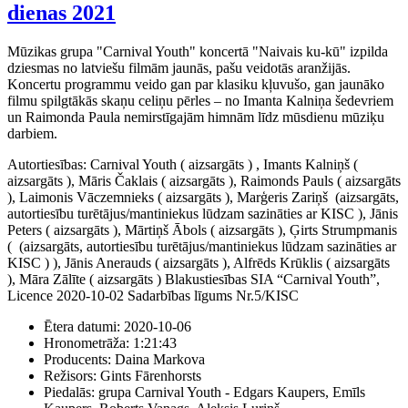
dienas 2021
Mūzikas grupa "Carnival Youth" koncertā "Naivais ku-kū" izpilda
dziesmas no latviešu filmām jaunās, pašu veidotās aranžijās.
Koncertu programmu veido gan par klasiku kļuvušo, gan jaunāko
filmu spilgtākās skaņu celiņu pērles – no Imanta Kalniņa šedevriem
un Raimonda Paula nemirstīgajām himnām līdz mūsdienu mūziķu
darbiem.
Autortiesības: Carnival Youth ( aizsargāts ) , Imants Kalniņš (
aizsargāts ), Māris Čaklais ( aizsargāts ), Raimonds Pauls ( aizsargāts
), Laimonis Vāczemnieks ( aizsargāts ), Marģeris Zariņš (aizsargāts,
autortiesību turētājus/mantiniekus lūdzam sazināties ar KISC ), Jānis
Peters ( aizsargāts ), Mārtiņš Ābols ( aizsargāts ), Ģirts Strumpmanis
( (aizsargāts, autortiesību turētājus/mantiniekus lūdzam sazināties ar
KISC ) ), Jānis Anerauds ( aizsargāts ), Alfrēds Krūklis ( aizsargāts
), Māra Zālīte ( aizsargāts ) Blakustiesības SIA “Carnival Youth”,
Licence 2020-10-02 Sadarbības līgums Nr.5/KISC
Ētera datumi:
2020-10-06
Hronometrāža:
1:21:43
Producents:
Daina Markova
Režisors:
Gints Fārenhorsts
Piedalās:
grupa Carnival Youth - Edgars Kaupers, Emīls