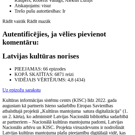
Kaupers, Roberts Vanags, Aleksis Luriņš
Atskaņojams:
visur
Trešo pušu autortiesības:
Ir
Rādīt vairāk
Rādīt mazāk
Autentificējies, ja vēlies pievienot
komentāru:
Latvijas kultūras norises
PIEEJAMAS
: 66 epizodes
KOPĀ SKATĪTAS
: 6871 reizi
VIDĒJAIS VĒRTĒJUMS
: 4,8 (434)
Uz epizožu sarakstu
Kultūras informācijas sistēmu centrs (KISC) līdz 2022. gada
augustam kā partneris īsteno sadarbību Eiropas Savienības
atbalstītajā projektā „Kultūras mantojuma satura digitalizācija" (1.
un 2. kārta), ko administrē Latvijas Nacionālā bibliotēka sadarbībā
ar partneriem – Nacionālā kultūras mantojuma padomi, Latvijas
Nacionālo arhīvu un KISC. Projekta virsuzdevums ir
nodrošināt
Latvijas kultūras mantojuma plašu pieejamību digitālajā vidē, kas