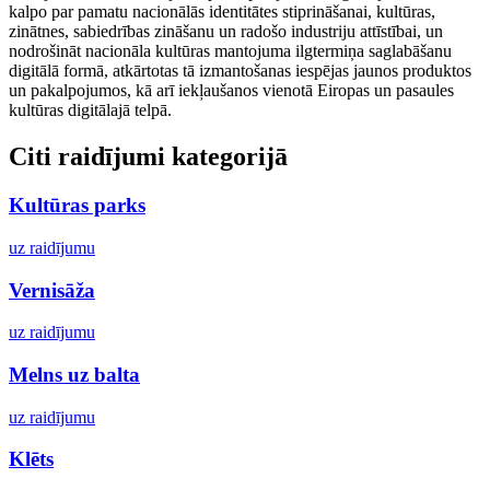
kalpo par pamatu nacionālās identitātes stiprināšanai, kultūras,
zinātnes, sabiedrības zināšanu un radošo industriju attīstībai, un
nodrošināt nacionāla kultūras mantojuma ilgtermiņa saglabāšanu
digitālā formā, atkārtotas tā izmantošanas iespējas jaunos produktos
un pakalpojumos, kā arī iekļaušanos vienotā Eiropas un pasaules
kultūras digitālajā telpā.
Citi raidījumi kategorijā
Kultūras parks
uz raidījumu
Vernisāža
uz raidījumu
Melns uz balta
uz raidījumu
Klēts