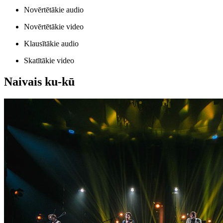
Novērtētākie audio
Novērtētākie video
Klausītākie audio
Skatītākie video
Naivais ku-kū