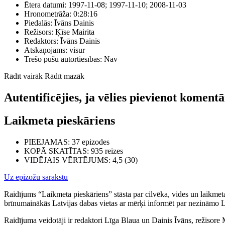
Ētera datumi:
1997-11-08; 1997-11-10; 2008-11-03
Hronometrāža:
0:28:16
Piedalās:
Īvāns Dainis
Režisors:
Ķīse Mairita
Redaktors:
Īvāns Dainis
Atskaņojams:
visur
Trešo pušu autortiesības:
Nav
Rādīt vairāk
Rādīt mazāk
Autentificējies, ja vēlies pievienot koment
Laikmeta pieskāriens
PIEEJAMAS
: 37 epizodes
KOPĀ SKATĪTAS
: 935 reizes
VIDĒJAIS VĒRTĒJUMS
: 4,5 (30)
Uz epizožu sarakstu
Raidījums “Laikmeta pieskāriens” stāsta par cilvēka, vides un laikmet
brīnumainākās Latvijas dabas vietas ar mērķi informēt par nezināmo Lat
Raidījuma veidotāji ir redaktori Līga Blaua un Dainis Īvāns, režisore 