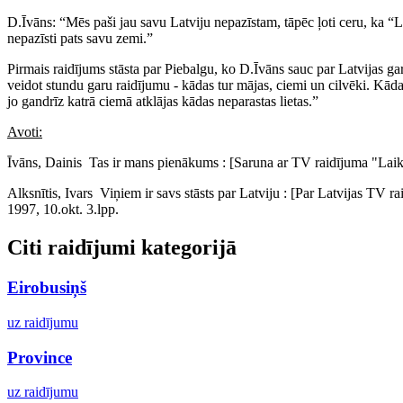
D.Īvāns: “Mēs paši jau savu Latviju nepazīstam, tāpēc ļoti ceru, ka “
nepazīsti pats savu zemi.”
Pirmais raidījums stāsta par Piebalgu, ko D.Īvāns sauc par Latvijas ga
veidot stundu garu raidījumu - kādas tur mājas, ciemi un cilvēki. Kāda
jo gandrīz katrā ciemā atklājas kādas neparastas lietas.”
Avoti:
Īvāns, Dainis Tas ir mans pienākums : [Saruna ar TV raidījuma "Laikm
Alksnītis, Ivars Viņiem ir savs stāsts par Latviju : [Par Latvijas TV r
1997, 10.okt. 3.lpp.
Citi raidījumi kategorijā
Eirobusiņš
uz raidījumu
Province
uz raidījumu