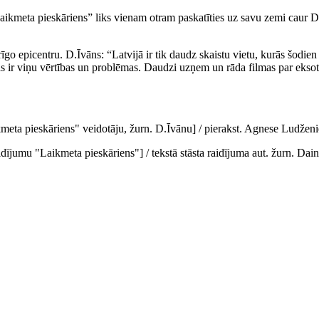
Laikmeta pieskāriens” liks vienam otram paskatīties uz savu zemi caur D
rīgo epicentru. D.Īvāns: “Latvijā ir tik daudz skaistu vietu, kurās šodi
s ir viņu vērtības un problēmas. Daudzi uzņem un rāda filmas par eksotik
eta pieskāriens" veidotāju, žurn. D.Īvānu] / pierakst. Agnese Ludženie
aidījumu "Laikmeta pieskāriens"] / tekstā stāsta raidījuma aut. žurn. Dai