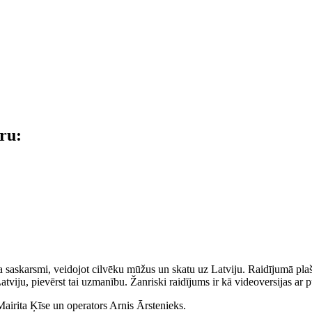
āru:
a saskarsmi, veidojot cilvēku mūžus un skatu uz Latviju. Raidījumā plašā
viju, pievērst tai uzmanību. Žanriski raidījums ir kā videoversijas ar p
Mairita Ķīse un operators Arnis Ārstenieks.