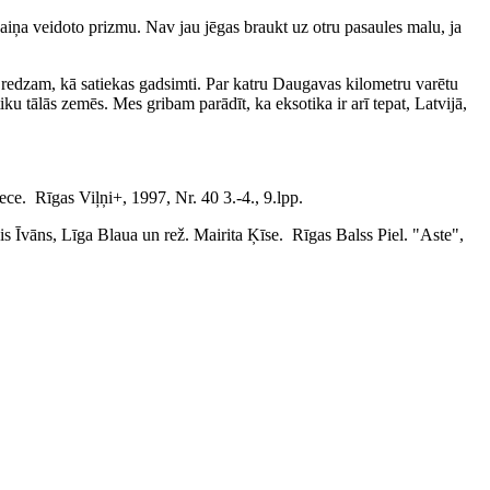
aiņa veidoto prizmu. Nav jau jēgas braukt uz otru pasaules malu, ja
en redzam, kā satiekas gadsimti. Par katru Daugavas kilometru varētu
u tālās zemēs. Mes gribam parādīt, ka eksotika ir arī tepat, Latvijā,
ce. Rīgas Viļņi+, 1997, Nr. 40 3.-4., 9.lpp.
nis Īvāns, Līga Blaua un rež. Mairita Ķīse. Rīgas Balss Piel. "Aste",