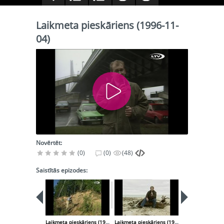
Laikmeta pieskāriens (1996-11-
04)
Novērtēt:
(0)
(0)
(48)
Saistītās epizodes:
Laikmeta pieskāriens (1996-09-09)
Laikmeta pieskāriens (1997-01-06)