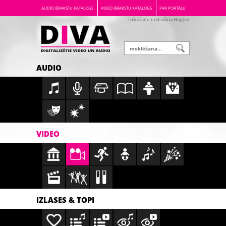
AUDIO IERAKSTU KATALOGS
VIDEO IERAKSTU KATALOGS
PAR PORTĀLU
Tulkošanu nodrošina Hugo.lv
AUDIO
VIDEO
IZLASES & TOPI