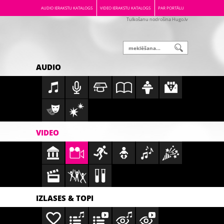
AUDIO IERAKSTU KATALOGS
VIDEO IERAKSTU KATALOGS
PAR PORTĀLU
Tulkošanu nodrošina Hugo.lv
AUDIO
VIDEO
IZLASES & TOPI