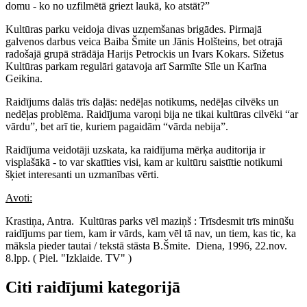
domu - ko no uzfilmētā griezt laukā, ko atstāt?”
Kultūras parku veidoja divas uzņemšanas brigādes. Pirmajā
galvenos darbus veica Baiba Šmite un Jānis Holšteins, bet otrajā
radošajā grupā strādāja Harijs Petrockis un Ivars Kokars. Sižetus
Kultūras parkam regulāri gatavoja arī Sarmīte Sīle un Karīna
Geikina.
Raidījums dalās trīs daļās: nedēļas notikums, nedēļas cilvēks un
nedēļas problēma. Raidījuma varoņi bija ne tikai kultūras cilvēki “ar
vārdu”, bet arī tie, kuriem pagaidām “vārda nebija”.
Raidījuma veidotāji uzskata, ka raidījuma mērķa auditorija ir
visplašākā - to var skatīties visi, kam ar kultūru saistītie notikumi
šķiet interesanti un uzmanības vērti.
Avoti:
Krastiņa, Antra. Kultūras parks vēl maziņš : Trīsdesmit trīs minūšu
raidījums par tiem, kam ir vārds, kam vēl tā nav, un tiem, kas tic, ka
māksla pieder tautai / tekstā stāsta B.Šmite. Diena, 1996, 22.nov.
8.lpp. ( Piel. "Izklaide. TV" )
Citi raidījumi kategorijā