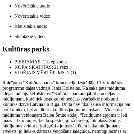
Novērtētākie audio
Novērtētākie video
Klausītākie audio
Skatītākie video
Kultūras parks
PIEEJAMAS
: 118 epizodes
KOPĀ SKATĪTAS
: 21 reizi
VIDĒJAIS VĒRTĒJUMS
: 5 (1)
Raidījuma “Kultūras parks” koncepciju izstrādāja LTV kultūras
programmu daļas vadītājs Jānis Holšteins. Kā saka pats raidījuma
idejas radītājs J.Holšteins: “Kultūras parkam jābūt iknedēļas
raidījumam, kurā tiek atspoguļoti nedēļas svarīgākie notikumi
kultūras dzīvē Latvijā un Rīgā. Un tā nav tikai sausa informācija par
notikumiem, bet analītisks kultūras jaunumu apskats.” Viena no
raidījuma veidotājām Baiba Šmite atklāj: “Raidījuma apjoms ir ļoti
mazs - 33 minūtes, bet tā spektrs, gluži pretēji, ļoti plašs. Šādus
raidījumus veidot ir ļoti grūti - jo mazāk ētera laika raidījumam
atvēlēts, jo lielāks darbs tā veidošanā jāiegulda, nemitīgi jācīnās ar