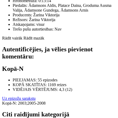
Hronometrāža:
0:13:14
Piedalās:
Ādamsons Aldis, Platace Daina, Groduma Ausma
Valija, Ādamsone Gundega, Ādamsons Arnis
Producents:
Žarina Viktorija
Režisors:
Žarina Viktorija
Atskaņojams:
visur
Trešo pušu autortiesības:
Nav
Rādīt vairāk
Rādīt mazāk
Autentificējies, ja vēlies pievienot
komentāru:
Kopā-N
PIEEJAMAS
: 55 epizodes
KOPĀ SKATĪTAS
: 1169 reizes
VIDĒJAIS VĒRTĒJUMS
: 4,3 (12)
Uz epizožu sarakstu
Kopā-N: 2003;2005-2008
Citi raidījumi kategorijā