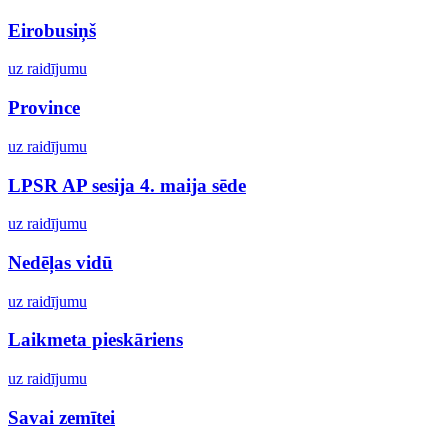
Eirobusiņš
uz raidījumu
Province
uz raidījumu
LPSR AP sesija 4. maija sēde
uz raidījumu
Nedēļas vidū
uz raidījumu
Laikmeta pieskāriens
uz raidījumu
Savai zemītei