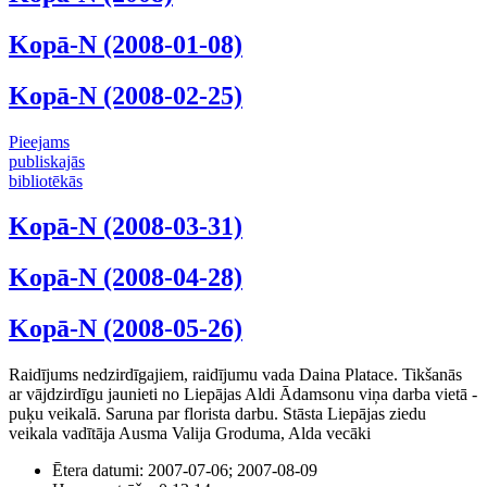
Kopā-N (2008-01-08)
Kopā-N (2008-02-25)
Pieejams
publiskajās
bibliotēkās
Kopā-N (2008-03-31)
Kopā-N (2008-04-28)
Kopā-N (2008-05-26)
Raidījums nedzirdīgajiem, raidījumu vada Daina Platace. Tikšanās
ar vājdzirdīgu jaunieti no Liepājas Aldi Ādamsonu viņa darba vietā -
puķu veikalā. Saruna par florista darbu. Stāsta Liepājas ziedu
veikala vadītāja Ausma Valija Groduma, Alda vecāki
Ētera datumi:
2007-07-06; 2007-08-09