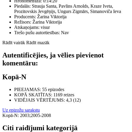
Hronometrāža:
0:14:20
Piedalās:
Strauja Santa, Pavlins Arnolds, Kraze Iveta,
Prozitovskis Jevgēņijs, Ungurs Zigmārs, Simanoviča Ieva
Producents:
Žarina Viktorija
Režisors:
Žarina Viktorija
Atskaņojams:
visur
Trešo pušu autortiesības:
Nav
Rādīt vairāk
Rādīt mazāk
Autentificējies, ja vēlies pievienot
komentāru:
Kopā-N
PIEEJAMAS
: 55 epizodes
KOPĀ SKATĪTAS
: 1169 reizes
VIDĒJAIS VĒRTĒJUMS
: 4,3 (12)
Uz epizožu sarakstu
Kopā-N: 2003;2005-2008
Citi raidījumi kategorijā