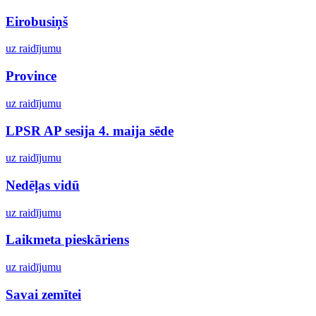
Eirobusiņš
uz raidījumu
Province
uz raidījumu
LPSR AP sesija 4. maija sēde
uz raidījumu
Nedēļas vidū
uz raidījumu
Laikmeta pieskāriens
uz raidījumu
Savai zemītei