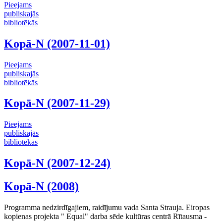
Pieejams
publiskajās
bibliotēkās
Kopā-N (2007-11-01)
Pieejams
publiskajās
bibliotēkās
Kopā-N (2007-11-29)
Pieejams
publiskajās
bibliotēkās
Kopā-N (2007-12-24)
Kopā-N (2008)
Programma nedzirdīgajiem, raidījumu vada Santa Strauja. Eiropas
kopienas projekta " Equal" darba sēde kultūras centrā Rītausma -