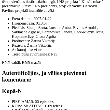
tēma: vienādas tiesības darba tirgū. LNS projekta " Klusās rokas"
prezentācija. Stāsta LNS prezidents, projekta vadītājs Arnolds
Pavlins, projektā iesaistītie cilvēki
Ētera datumi:
2007-01-22
Hronometrāža:
0:13:57
Piedalās:
Strauja Santa, Jansone Antra, Pavlins Arnolds,
Valdmane Agnese, Gerenovska Sandra, Lāce-Miezīte Iveta,
Kopmane Ilze, Groza Agrita
Producents:
Žarina Viktorija
Režisors:
Žarina Viktorija
Atskaņojams:
visur
Trešo pušu autortiesības:
Nav
Rādīt vairāk
Rādīt mazāk
Autentificējies, ja vēlies pievienot
komentāru:
Kopā-N
PIEEJAMAS
: 55 epizodes
KOPĀ SKATĪTAS
: 1169 reizes