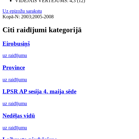
VIDĒJAIS VĒRTĒJUMS
: 4,3 (12)
Uz epizožu sarakstu
Kopā-N: 2003;2005-2008
Citi raidījumi kategorijā
Eirobusiņš
uz raidījumu
Province
uz raidījumu
LPSR AP sesija 4. maija sēde
uz raidījumu
Nedēļas vidū
uz raidījumu