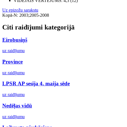
VIDĒJAIS VĒRTĒJUMS
: 4,3 (12)
Uz epizožu sarakstu
Kopā-N: 2003;2005-2008
Citi raidījumi kategorijā
Eirobusiņš
uz raidījumu
Province
uz raidījumu
LPSR AP sesija 4. maija sēde
uz raidījumu
Nedēļas vidū
uz raidījumu