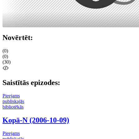
Novērtēt:
(0)
(0)
(30)
Saistītās epizodes:
Pieejams
publiskajās
bibliotēkās
Kopā-N (2006-10-09)
Pieejams
publiskajās