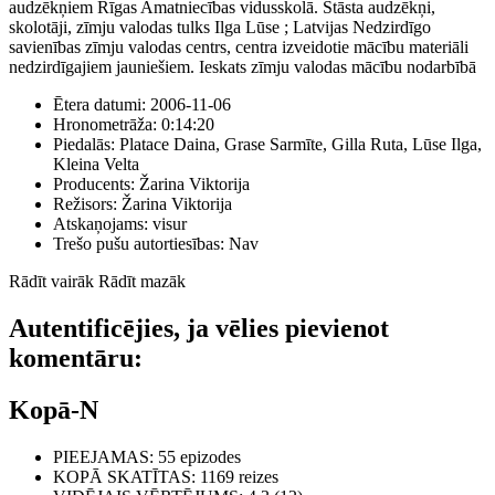
audzēkņiem Rīgas Amatniecības vidusskolā. Stāsta audzēkņi,
skolotāji, zīmju valodas tulks Ilga Lūse ; Latvijas Nedzirdīgo
savienības zīmju valodas centrs, centra izveidotie mācību materiāli
nedzirdīgajiem jauniešiem. Ieskats zīmju valodas mācību nodarbībā
Ētera datumi:
2006-11-06
Hronometrāža:
0:14:20
Piedalās:
Platace Daina, Grase Sarmīte, Gilla Ruta, Lūse Ilga,
Kleina Velta
Producents:
Žarina Viktorija
Režisors:
Žarina Viktorija
Atskaņojams:
visur
Trešo pušu autortiesības:
Nav
Rādīt vairāk
Rādīt mazāk
Autentificējies, ja vēlies pievienot
komentāru:
Kopā-N
PIEEJAMAS
: 55 epizodes
KOPĀ SKATĪTAS
: 1169 reizes