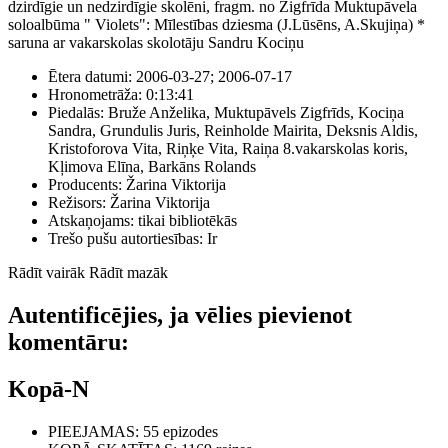
dzirdīgie un nedzirdīgie skolēni, fragm. no Zigfrīda Muktupāvela
soloalbūma " Violets": Mīlestības dziesma (J.Lūsēns, A.Skujiņa) *
saruna ar vakarskolas skolotāju Sandru Kociņu
Ētera datumi:
2006-03-27; 2006-07-17
Hronometrāža:
0:13:41
Piedalās:
Bruže Anželika, Muktupāvels Zigfrīds, Kociņa
Sandra, Grundulis Juris, Reinholde Mairita, Deksnis Aldis,
Kristoforova Vita, Riņķe Vita, Raiņa 8.vakarskolas koris,
Kļimova Elīna, Barkāns Rolands
Producents:
Žarina Viktorija
Režisors:
Žarina Viktorija
Atskaņojams:
tikai bibliotēkās
Trešo pušu autortiesības:
Ir
Rādīt vairāk
Rādīt mazāk
Autentificējies, ja vēlies pievienot
komentāru:
Kopā-N
PIEEJAMAS
: 55 epizodes