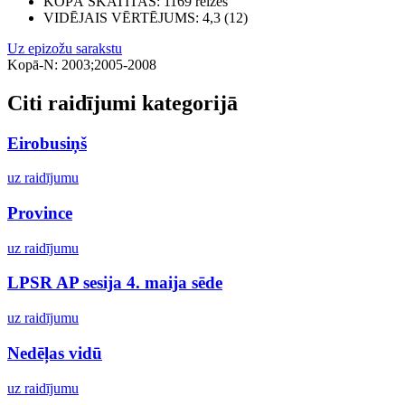
KOPĀ SKATĪTAS
: 1169 reizes
VIDĒJAIS VĒRTĒJUMS
: 4,3 (12)
Uz epizožu sarakstu
Kopā-N: 2003;2005-2008
Citi raidījumi kategorijā
Eirobusiņš
uz raidījumu
Province
uz raidījumu
LPSR AP sesija 4. maija sēde
uz raidījumu
Nedēļas vidū
uz raidījumu