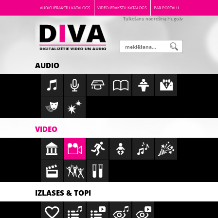
AUDIO IERAKSTU KATALOGS
VIDEO IERAKSTU KATALOGS
PAR PORTĀLU
Tulkošanu nodrošina Hugo.lv
AUDIO
VIDEO
IZLASES & TOPI