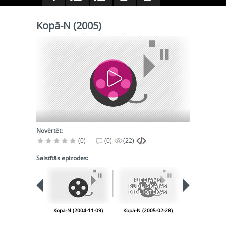
Kopā-N (2005)
Novērtēt:
(0)
(0)
(22)
Saistītās epizodes:
PIEEJAMS
PIEEJA
PUBLISKAJĀS
PUBLISK
BIBLIOTĒKĀS
BIBLIOT
Kopā-N (2004-11-09)
Kopā-N (2005-02-28)
Kopā-N (2005