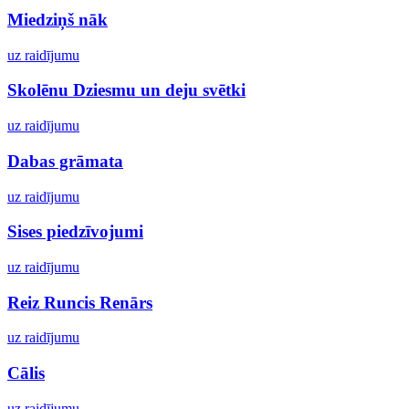
Miedziņš nāk
uz raidījumu
Skolēnu Dziesmu un deju svētki
uz raidījumu
Dabas grāmata
uz raidījumu
Sises piedzīvojumi
uz raidījumu
Reiz Runcis Renārs
uz raidījumu
Cālis
uz raidījumu