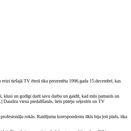
 reizi tiešajā TV ēterā tika prezentēta 1996.gada 15.decembrī, kas
ārši, klusi un godīgi darīt savu darbu un gaidīt, kad mūs pamanīs un
 [..] Daudzu viesu piedalīšanās, liels pūtēju orķestris un TV
rofesionāļu rokās. Raidījuma korespondentu tīkls bija ļoti plašs, tika