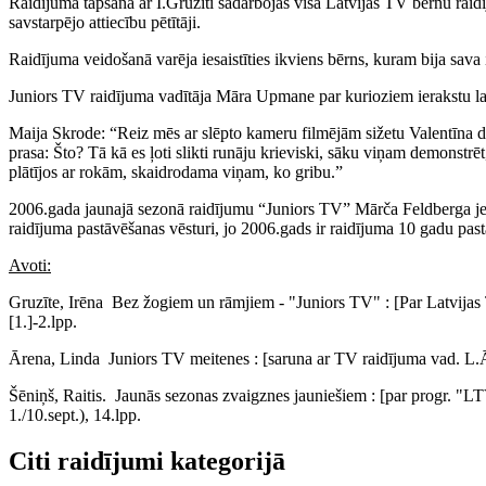
Raidījuma tapšanā ar I.Gruzīti sadarbojas visa Latvijas TV bērnu raidīj
savstarpējo attiecību pētītāji.
Raidījuma veidošanā varēja iesaistīties ikviens bērns, kuram bija sava 
Juniors TV raidījuma vadītāja Māra Upmane par kurioziem ierakstu lai
Maija Skrode: “Reiz mēs ar slēpto kameru filmējām sižetu Valentīna d
prasa: Što? Tā kā es ļoti slikti runāju krieviski, sāku viņam demonstrēt
plātījos ar rokām, skaidrodama viņam, ko gribu.”
2006.gada jaunajā sezonā raidījumu “Juniors TV” Mārča Feldberga jeb O
raidījuma pastāvēšanas vēsturi, jo 2006.gads ir raidījuma 10 gadu pastā
Avoti:
Gruzīte, Irēna Bez žogiem un rāmjiem - "Juniors TV" : [Par Latvijas 
[1.]-2.lpp.
Ārena, Linda Juniors TV meitenes : [saruna ar TV raidījuma vad. 
Šēniņš, Raitis. Jaunās sezonas zvaigznes jauniešiem : [par progr. "
1./10.sept.), 14.lpp.
Citi raidījumi kategorijā