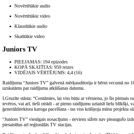
Novērtētākie audio
Novērtētākie video
Klausītākie audio
Skatītākie video
Juniors TV
PIEEJAMAS
: 194 epizodes
KOPĀ SKATĪTAS
: 959 reizes
VIDĒJAIS VĒRTĒJUMS
: 4,4 (16)
Raidījuma “Juniors TV” galvenā mērķauditorija ir bērni vecumā no 10 l
uzskatāms par raidījuma atklāšanas datumu.
I.Gruzīte stāsta: “Centāmies, lai viss būtu ar vērnienu, jo šis pirmais 
ievēros, vai arī, tieši otrādi - ar pirmo raidījumu uztaisīt lielu blīkšķi
ģenerāldirektora karoga pacelšana - tas viss krāšņoja mūsu projekta 
“Juniors TV” vienīgais nosacījums - neviens sižets nav pieaugušo izdom
piesaistītas arī reģionālās TV stacijas.