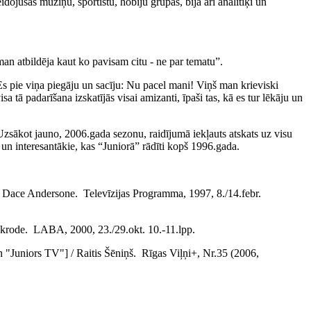
dojušās mūziņu, sportistu, hobiju grupas, bija arī analītiķi un
an atbildēja kaut ko pavisam citu - ne par tematu”.
s pie viņa piegāju un sacīju: Nu pacel mani! Viņš man krieviski
a tā padarīšana izskatījās visai amizanti, īpaši tas, kā es tur lēkāju un
Uzsākot jauno, 2006.gada sezonu, raidījumā iekļauts atskats uz visu
 un interesantākie, kas “Juniorā” rādīti kopš 1996.gada.
t. Dace Andersone. Televīzijas Programma, 1997, 8./14.febr.
krode. LABA, 2000, 23./29.okt. 10.-11.lpp.
 "Juniors TV"] / Raitis Šēniņš. Rīgas Viļņi+, Nr.35 (2006,