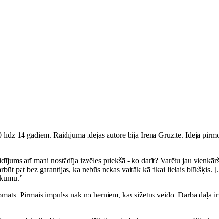
īdz 14 gadiem. Raidījuma idejas autore bija Irēna Gruzīte. Ideja pirmo
raidījums arī mani nostādīja izvēles priekšā - ko darīt? Varētu jau vienk
, varbūt pat bez garantijas, ka nebūs nekas vairāk kā tikai lielais blīkšķis.
sākumu.”
āts. Pirmais impulss nāk no bērniem, kas sižetus veido. Darba daļa ir p