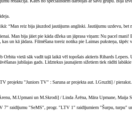
umu redakcija. Katrs no speciālistiem darbojas ar savu grupu. Bija izvei
ideja.
kā: “Man reiz bija jāuzdod jautājums angliski. Jautājumu uzdevu, bet m
ienai. Man bija jāiet pie kāda džeka un jāprasa viņam: Nu pacel mani! E
, kas un kā jādara. Filmēšana toreiz notika pie Laimas puksteņa, tāpēc vis
rbita vietā sāk vadīt tajā laikā vēl topošais aktieris Rihards Lepers. 
vēšanas jubilajas gads. Līdztekus jaunajiem sižetiem tiek rādīti labākie
TV projektu "Juniors TV" : Saruna ar projekta aut. I.Gruzīti] / pieraks
L.Ārenu, M.Upmani un M.Skrodi] / Linda Ārēna, Māra Upmane, Maija S
LTV 7" raidījumu "SeMS", progr. "LTV 1" raidījumiem "Šurpu, turpu" un