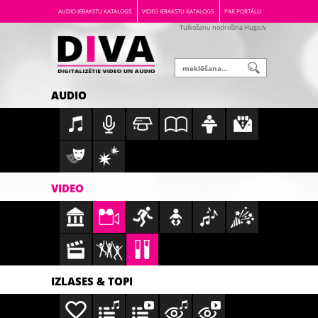
AUDIO IERAKSTU KATALOGS
VIDEO IERAKSTU KATALOGS
PAR PORTĀLU
Tulkošanu nodrošina Hugo.lv
AUDIO
VIDEO
IZLASES & TOPI