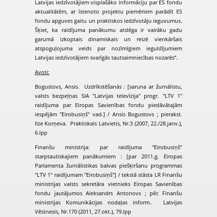
Latvijas iedzīvotājiem visplašāko informāciju par ES fondu
aktualitātēm, ar īstenoto projektu piemēriem parādīt ES
fondu apguves gaitu un praktiskos iedzīvotāju ieguvumus.
Šķiet, ka raidījuma panākumu atslēga ir vairāku gadu
garumā izkoptais dinamiskais un reizē vienkāršais
atspoguļojuma veids par nozīmīgiem ieguldījumiem
Latvijas iedzīvotājiem svarīgās tautsaimniecības nozarēs”.
Avoti:
Bogustovs, Ansis. Uzdrīkstēšanās : [saruna ar žurnālistu,
valsts bezpeļņas SIA "Latvijas televīzija" progr. "LTV 1"
raidījuma par Eiropas Savienības fondu piedāvātajām
iespējām "Eirobusiņš" vad.] / Ansis Bogustovs ; pierakst.
Ilze Korņeva. Praktiskais Latvietis, Nr.3 (2007, 22./28.janv.),
6.lpp
Finanšu ministrija: par raidījuma "Eirobusiņš"
starptautiskajiem panākumiem : [par 2011.g. Eiropas
Parlamenta žurnālistikas balvas piešķiršanu programmas
"LTV 1" raidījumam "Eirobusiņš"] / tekstā stāsta LR Finanšu
ministrijas valsts sekretāra vietnieks Eiropas Savienības
fondu jautājumos Aleksandrs Antonovs ; pēc Finanšu
ministrijas Komunikācijas nodaļas inform.. Latvijas
Vēstnesis, Nr.170 (2011, 27.okt.), 79.lpp