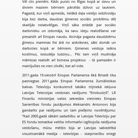
Vēl cits piemērs. Kāds puisis no Rīgas kopā ar sievu un
diviem maziem bērniem pārcēlās dzīvot uz laukiem.
Pagastā, kur viņš apmetās, lielākā daļa vietējo iedzīvotāju
bija bez darba, daudzas ģimenes sociālo problēmu dēļ
skaitījās nelabvēlīgas. Viņš sāka strādāt par sociālo
darbinieku un izdomāja, ka savu ideju realizēšanai var
piesaistīt arī Eiropas naudu. Aicināja pagasta daudzbērnu
ģimeņu mammas līst ārā no aizkrāsnes, sākt domāt un
darboties kopā ar bērniem. Ģimenes veidoja teātra
kostīmus, iestudēja ludziņu… Pēc tam viņš mudināja
māmiņas realizēt arī biznesa projektus - tā pamazām ir
mainījušies ne vien cilvēki, bet arī vide.
2011.gada 19.oktobrī Eiropas Parlamenta ēkā Briselē tika
pasniegtas 2011.gada Eiropas Parlamenta žurnālistikas
balvas. Televīziju konkurencē labāko trijniekā iekļuva
Latvijas Televizijas veidotais raidījums “Eirobusiņš”. LR
Finanšu ministrijas valsts sekretāra vietnieks Eiropas
Savienības fondu jautājumos Aleksandrs Antonovs bija
gandarīts par raidījumu un tam piešķirto novērtējumu:
“Kad 2005.gadā sākām sadarbību ar Latvijas Televīziju par
ES fondu tematikai veltīta informatīvi izglītojoša raidījuma
veidošanu, mūsu mērķis bija ar Latvijas sabiedrībā
visuzticamākā medija - televīzijas - starpniecību sniegt