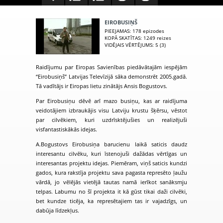
EIROBUSIŅŠ
PIEEJAMAS
: 178 epizodes
KOPĀ SKATĪTAS
: 1249 reizes
VIDĒJAIS VĒRTĒJUMS
: 5 (3)
Raidījumu par Eiropas Savienības piedāvātajām iespējām
“Eirobusiņš” Latvijas Televīzijā sāka demonstrēt 2005.gadā.
Tā vadītājs ir Eiropas lietu zinātājs Ansis Bogustovs.
Par Eirobusiņu dēvē arī mazo busiņu, kas ar raidījuma
veidotājiem izbraukājis visu Latviju krustu šķērsu, vēstot
par cilvēkiem, kuri uzdrīsktējušies un realizējuši
visfantastiskākās idejas.
A.Bogustovs Eirobusiņa barucienu laikā saticis daudz
interesantu cilvēku, kuri īstenojuši dažādas vērtīgas un
interesantas projektu idejas. Piemēram, viņš saticis kundzi
gados, kura rakstīja projektu sava pagasta represēto ļaužu
vārdā, jo vēlējās vietējā tautas namā ierīkot sanāksmju
telpas. Labumu no šī projekta it kā gūst tikai daži cilvēki,
bet kundze ticēja, ka represētajiem tas ir vajadzīgs, un
dabūja līdzekļus.