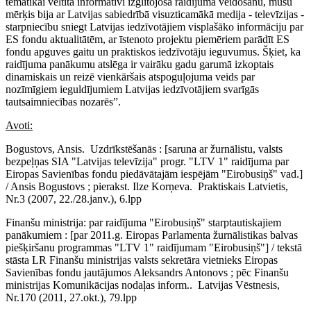
tematikai veltīta informatīvi izglītojoša raidījuma veidošanu, mūsu
mērķis bija ar Latvijas sabiedrībā visuzticamākā medija - televīzijas -
starpniecību sniegt Latvijas iedzīvotājiem visplašāko informāciju par
ES fondu aktualitātēm, ar īstenoto projektu piemēriem parādīt ES
fondu apguves gaitu un praktiskos iedzīvotāju ieguvumus. Šķiet, ka
raidījuma panākumu atslēga ir vairāku gadu garumā izkoptais
dinamiskais un reizē vienkāršais atspoguļojuma veids par
nozīmīgiem ieguldījumiem Latvijas iedzīvotājiem svarīgās
tautsaimniecības nozarēs”.
Avoti:
Bogustovs, Ansis. Uzdrīkstēšanās : [saruna ar žurnālistu, valsts
bezpeļņas SIA "Latvijas televīzija" progr. "LTV 1" raidījuma par
Eiropas Savienības fondu piedāvātajām iespējām "Eirobusiņš" vad.]
/ Ansis Bogustovs ; pierakst. Ilze Korņeva. Praktiskais Latvietis,
Nr.3 (2007, 22./28.janv.), 6.lpp
Finanšu ministrija: par raidījuma "Eirobusiņš" starptautiskajiem
panākumiem : [par 2011.g. Eiropas Parlamenta žurnālistikas balvas
piešķiršanu programmas "LTV 1" raidījumam "Eirobusiņš"] / tekstā
stāsta LR Finanšu ministrijas valsts sekretāra vietnieks Eiropas
Savienības fondu jautājumos Aleksandrs Antonovs ; pēc Finanšu
ministrijas Komunikācijas nodaļas inform.. Latvijas Vēstnesis,
Nr.170 (2011, 27.okt.), 79.lpp