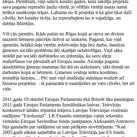
idejas. Piemēram, viņš saticis kundzi gados, kura rakstīja projektu
sava pagasta represēto ļaužu vārdā, jo vēlējās vietējā tautas namā
ierīkot sanāksmju telpas. Labumu no šī projekta it kā gūst tikai daži
cilvēki, bet kundze ticēja, ka represētajiem tas ir vajadzīgs, un
dabūja līdzekļus.
Vēl cits piemērs. Kāds puisis no Rīgas kopā ar sievu un diviem
maziem bērniem pārcēlās dzīvot uz laukiem. Pagastā, kur viņš
apmetās, lielākā daļa vietējo iedzīvotāju bija bez darba, daudzas
ģimenes sociālo problēmu dēļ skaitījās nelabvēlīgas. Viņš sāka
strādāt par sociālo darbinieku un izdomāja, ka savu ideju
realizēšanai var piesaistīt arī Eiropas naudu. Aicināja pagasta
daudzbērnu ģimeņu mammas līst ārā no aizkrāsnes, sākt domāt un
darboties kopā ar bērniem. Ģimenes veidoja teātra kostīmus,
iestudēja ludziņu… Pēc tam viņš mudināja māmiņas realizēt arī
biznesa projektus - tā pamazām ir mainījušies ne vien cilvēki, bet arī
vide.
2011.gada 19.oktobrī Eiropas Parlamenta ēkā Briselē tika pasniegtas
2011.gada Eiropas Parlamenta žurnālistikas balvas. Televīziju
konkurencē labāko trijniekā iekļuva Latvijas Televizijas veidotais
raidījums “Eirobusiņš”. LR Finanšu ministrijas valsts sekretāra
vietnieks Eiropas Savienības fondu jautājumos Aleksandrs Antonovs
bija gandarīts par raidījumu un tam piešķirto novērtējumu: “Kad
2005.gadā sākām sadarbību ar Latvijas Televīziju par ES fondu