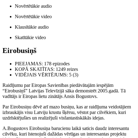
Novērtētākie audio
Novērtētākie video
Klausītākie audio
Skatītākie video
Eirobusiņš
PIEEJAMAS
: 178 epizodes
KOPĀ SKATĪTAS
: 1249 reizes
VIDĒJAIS VĒRTĒJUMS
: 5 (3)
Raidījumu par Eiropas Savienības piedāvātajām iespējām
“Eirobusiņš” Latvijas Televīzijā sāka demonstrēt 2005.gadā. Tā
vadītājs ir Eiropas lietu zinātājs Ansis Bogustovs.
Par Eirobusiņu dēvē arī mazo busiņu, kas ar raidījuma veidotājiem
izbraukājis visu Latviju krustu šķērsu, vēstot par cilvēkiem, kuri
uzdrīsktējušies un realizējuši visfantastiskākās idejas.
A.Bogustovs Eirobusiņa barucienu laikā saticis daudz interesantu
cilvēku, kuri īstenojuši dažādas vērtīgas un interesantas projektu