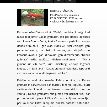
DABAS GRĀMATA
PIEEJAMAS
: 196 epizodes
KOPĀ SKATĪTAS
: 2742 reizes
VIDĒJAIS VĒRTĒJUMS
: 4,7 (114)
Režisore Ināra Čakste atklāj: “Varbūt tas bija liktenīgi: kad
radās raidījums “Dabas grāmata”, tad par dabas lappuses
seju kļuva Guntis Eniņš, kurš arī mums ir parādījis Latvijas
dabas brīnumus – gan alas, kuras vēl tikai veidojas, gan
pazemes ezerus, gan ledus kritumus, gan kāpjošus un
krītošus avotus, gan dižkokus, gan dižakmeņus. “Dabas
grāmata” radās, saplūstot diviem raidījumiem – “Mana
ģimene un citi zvēri”, kuru meistarīgi veidoja Ingmārs
Līdaka, un “Zaļā taka”. “Dabas grāmatā” dzīvnieku lappusīti
vienmēr vada un veido Ingmārs Līdaka.”
Raidījuma veidotājs Ingmārs Līdaka norāda, ka Dabas
grāmata ir pārvērtusies par mācību filmiņu kopumu, kuru
savās nodarbības droši var izmantot skolotāji un pulciņu
vadītaji. Dabas grāmatas raidījumos var uzzināt visu par
putnu un zvēru pasauli. Kā atzīst pats raidījuma veidotājs -
par ko runāt katrā raidījumā priekšā pasakot pati daba,