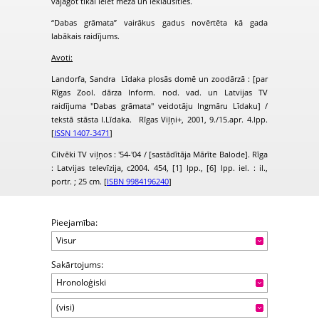
vajagot tikai ieiet mežā un ieklausīties.
“Dabas grāmata” vairākus gadus novērtēta kā gada
labākais raidījums.
Avoti:
Landorfa, Sandra Līdaka plosās domē un zoodārzā : [par
Rīgas Zool. dārza Inform. nod. vad. un Latvijas TV
raidījuma "Dabas grāmata" veidotāju Ingmāru Līdaku] /
tekstā stāsta I.Līdaka. Rīgas Viļņi+, 2001, 9./15.apr. 4.lpp.
[
ISSN 1407-3471
]
Cilvēki TV viļņos : '54-'04 / [sastādītāja Mārīte Balode]. Rīga
: Latvijas televīzija, c2004. 454, [1] lpp., [6] lpp. iel. : il.,
portr. ; 25 cm. [
ISBN 9984196240
]
Pieejamība:
Visur
Sakārtojums:
Hronoloģiski
(visi)