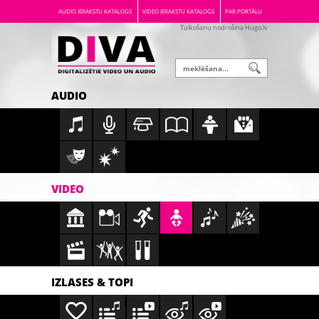
AUDIO IERAKSTU KATALOGS
VIDEO IERAKSTU KATALOGS
PAR PORTĀLU
Tulkošanu nodrošina Hugo.lv
AUDIO
VIDEO
IZLASES & TOPI