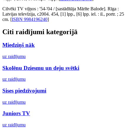
Cilvēki TV viļņos : '54-'04 / [sastādītāja Mārīte Balode]. Rīga :
Latvijas televīzija, c2004. 454, [1] lpp., [6] lpp. iel. : il., portr. ; 25
cm. [
ISBN 9984196240
]
Citi raidījumi kategorijā
Miedziņš nāk
uz raidījumu
Skolēnu Dziesmu un deju svētki
uz raidījumu
Sises piedzīvojumi
uz raidījumu
Juniors TV
uz raidījumu