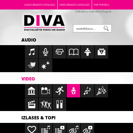
AUDIO IERAKSTU KATALOGS
VIDEO IERAKSTU KATALOGS
PAR PORTĀLU
Tulkošanu nodrošina Hugo.lv
AUDIO
VIDEO
IZLASES & TOPI