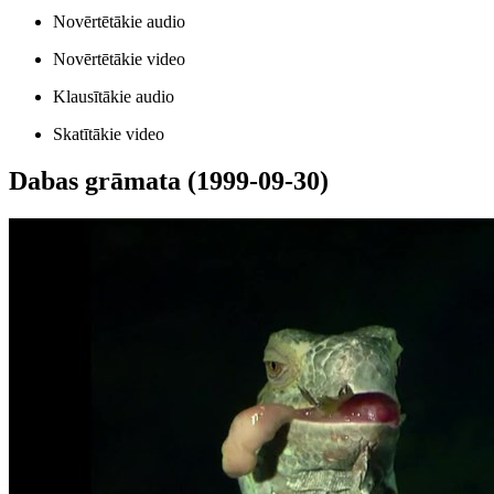
Novērtētākie audio
Novērtētākie video
Klausītākie audio
Skatītākie video
Dabas grāmata (1999-09-30)