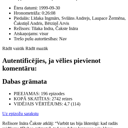
Ētera datumi:
1999-09-30
Hronometrāža:
0:26:08
Piedalās:
Līdaka Ingmārs, Svilāns Andrejs, Laupace Žermēna,
Čakstiņš Andris, Bērziņš Arvis
Režisors:
Tilaka Indra, Čakste Ināra
Atskaņojams:
visur
Trešo pušu autortiesības:
Nav
Rādīt vairāk
Rādīt mazāk
Autentificējies, ja vēlies pievienot
komentāru:
Dabas grāmata
PIEEJAMAS
: 196 epizodes
KOPĀ SKATĪTAS
: 2742 reizes
VIDĒJAIS VĒRTĒJUMS
: 4,7 (114)
Uz epizožu sarakstu
Režisore Ināra Čakste atklāj: “Varbūt tas bija liktenīgi: kad radās