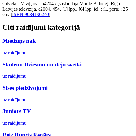
Cilvēki TV viļņos : '54-'04 / [sastādītāja Mārīte Balode]. Rīga :
Latvijas televīzija, c2004. 454, [1] lpp., [6] lpp. iel. : il., portr. ; 25
cm. [
ISBN 9984196240
]
Citi raidījumi kategorijā
Miedziņš nāk
uz raidījumu
Skolēnu Dziesmu un deju svētki
uz raidījumu
Sises piedzīvojumi
uz raidījumu
Juniors TV
uz raidījumu
Reiz Runcis Renārs