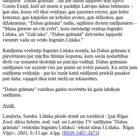
raidījums “Dabas grāmata”, tad par dabas lappuses seju kļuva
Guntis Eniņš, kurš arī mums ir parādījis Latvijas dabas brīnumus –
gan alas, kuras vēl tikai veidojas, gan pazemes ezerus, gan ledus
kritumus, gan kāpjošus un krītošus avotus, gan dižkokus, gan
dižakmeņus. “Dabas grāmata” radās, saplūstot diviem raidījumiem –
“Mana ģimene un citi zvēri”, kuru meistarīgi veidoja Ingmārs
Līdaka, un “Zaļā taka”. “Dabas grāmatā” dzīvnieku lappusīti
vienmēr vada un veido Ingmārs Līdaka.”
Raidījuma veidotājs Ingmārs Līdaka norāda, ka Dabas grāmata ir
pārvērtusies par mācību filmiņu kopumu, kuru savās nodarbības
droši var izmantot skolotāji un pulciņu vadītaji. Dabas grāmatas
raidījumos var uzzināt visu par putnu un zvēru pasauli. Kā atzīst pats
raidījuma veidotājs - par ko runāt katrā raidījumā priekšā pasakot
pati daba, vajagot tikai ieiet mežā un ieklausīties.
“Dabas grāmata” vairākus gadus novērtēta kā gada labākais
raidījums.
Avoti:
Landorfa, Sandra Līdaka plosās domē un zoodārzā : [par Rīgas
Zool. dārza Inform. nod. vad. un Latvijas TV raidījuma "Dabas
grāmata" veidotāju Ingmāru Līdaku] / tekstā stāsta I.Līdaka. Rīgas
Viļņi+, 2001, 9./15.apr. 4.lpp. [
ISSN 1407-3471
]