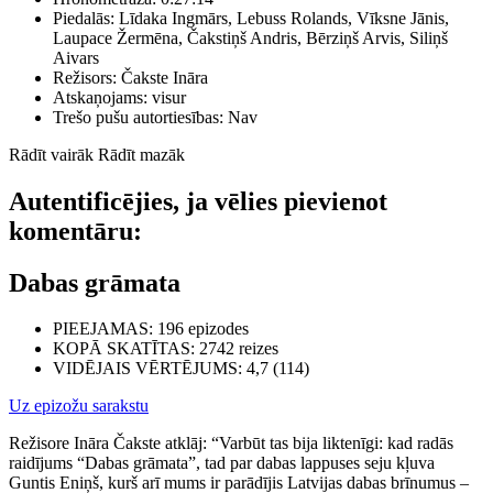
Piedalās:
Līdaka Ingmārs, Lebuss Rolands, Vīksne Jānis,
Laupace Žermēna, Čakstiņš Andris, Bērziņš Arvis, Siliņš
Aivars
Režisors:
Čakste Ināra
Atskaņojams:
visur
Trešo pušu autortiesības:
Nav
Rādīt vairāk
Rādīt mazāk
Autentificējies, ja vēlies pievienot
komentāru:
Dabas grāmata
PIEEJAMAS
: 196 epizodes
KOPĀ SKATĪTAS
: 2742 reizes
VIDĒJAIS VĒRTĒJUMS
: 4,7 (114)
Uz epizožu sarakstu
Režisore Ināra Čakste atklāj: “Varbūt tas bija liktenīgi: kad radās
raidījums “Dabas grāmata”, tad par dabas lappuses seju kļuva
Guntis Eniņš, kurš arī mums ir parādījis Latvijas dabas brīnumus –