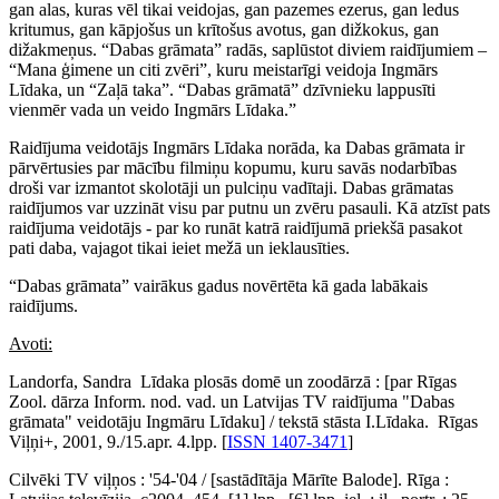
gan alas, kuras vēl tikai veidojas, gan pazemes ezerus, gan ledus
kritumus, gan kāpjošus un krītošus avotus, gan dižkokus, gan
dižakmeņus. “Dabas grāmata” radās, saplūstot diviem raidījumiem –
“Mana ģimene un citi zvēri”, kuru meistarīgi veidoja Ingmārs
Līdaka, un “Zaļā taka”. “Dabas grāmatā” dzīvnieku lappusīti
vienmēr vada un veido Ingmārs Līdaka.”
Raidījuma veidotājs Ingmārs Līdaka norāda, ka Dabas grāmata ir
pārvērtusies par mācību filmiņu kopumu, kuru savās nodarbības
droši var izmantot skolotāji un pulciņu vadītaji. Dabas grāmatas
raidījumos var uzzināt visu par putnu un zvēru pasauli. Kā atzīst pats
raidījuma veidotājs - par ko runāt katrā raidījumā priekšā pasakot
pati daba, vajagot tikai ieiet mežā un ieklausīties.
“Dabas grāmata” vairākus gadus novērtēta kā gada labākais
raidījums.
Avoti:
Landorfa, Sandra Līdaka plosās domē un zoodārzā : [par Rīgas
Zool. dārza Inform. nod. vad. un Latvijas TV raidījuma "Dabas
grāmata" veidotāju Ingmāru Līdaku] / tekstā stāsta I.Līdaka. Rīgas
Viļņi+, 2001, 9./15.apr. 4.lpp. [
ISSN 1407-3471
]
Cilvēki TV viļņos : '54-'04 / [sastādītāja Mārīte Balode]. Rīga :