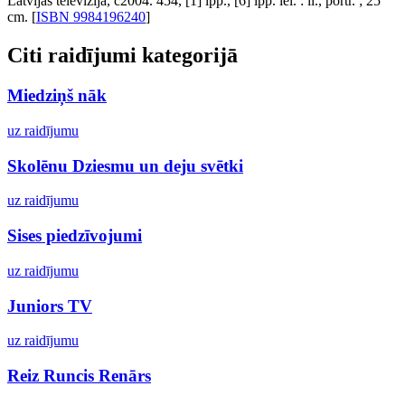
Latvijas televīzija, c2004. 454, [1] lpp., [6] lpp. iel. : il., portr. ; 25
cm. [
ISBN 9984196240
]
Citi raidījumi kategorijā
Miedziņš nāk
uz raidījumu
Skolēnu Dziesmu un deju svētki
uz raidījumu
Sises piedzīvojumi
uz raidījumu
Juniors TV
uz raidījumu
Reiz Runcis Renārs