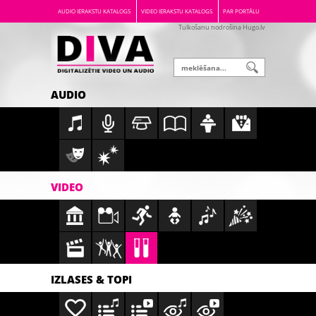
AUDIO IERAKSTU KATALOGS
VIDEO IERAKSTU KATALOGS
PAR PORTĀLU
Tulkošanu nodrošina Hugo.lv
AUDIO
VIDEO
IZLASES & TOPI