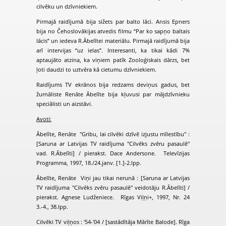
cilvēku un dzīvniekiem.
Pirmajā raidījumā bija sižets par balto lāci. Ansis Epners
bija no Čehoslovākijas atvedis filmu “Par ko sapņo baltais
lācis” un iedeva R.Ābelītei materiālu. Pirmajā raidījumā bija
arī intervijas “uz ielas”. Interesanti, ka tikai kādi 7%
aptaujāto atzina, ka viņiem patīk Zooloģiskais dārzs, bet
ļoti daudzi to uztvēra kā cietumu dzīvniekiem.
Raidījums TV ekrānos bija redzams deviņus gadus, bet
žurnāliste Renāte Ābelīte bija kļuvusi par mājdzīvnieku
speciālisti un aizstāvi.
Avoti:
Ābelīte, Renāte "Gribu, lai cilvēki dzīvē izjustu mīlestību" :
[Saruna ar Latvijas TV raidījuma "Cilvēks zvēru pasaulē"
vad. R.Ābelīti] / pierakst. Dace Andersone. Televīzijas
Programma, 1997, 18./24.janv. [1.]-2.lpp.
Ābelīte, Renāte Viņi jau tikai nerunā : [Saruna ar Latvijas
TV raidījuma "Cilvēks zvēru pasaulē" veidotāju R.Ābelīti] /
pierakst. Agnese Ludženiece. Rīgas Viļņi+, 1997, Nr. 24
3.-4., 38.lpp.
Cilvēki TV viļņos : '54-'04 / [sastādītāja Mārīte Balode]. Rīga