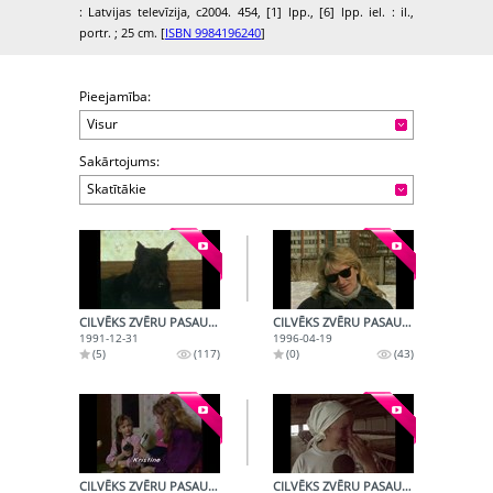
: Latvijas televīzija, c2004. 454, [1] lpp., [6] lpp. iel. : il.,
portr. ; 25 cm. [
ISBN 9984196240
]
Pieejamība:
Visur
Sakārtojums:
Skatītākie
CILVĒKS ZVĒRU PASAULĒ (1991-12-31)
CILVĒKS ZVĒRU PASAULĒ (1996-04-19)
1991-12-31
1996-04-19
(5)
(117)
(0)
(43)
CILVĒKS ZVĒRU PASAULĒ (1992-12-19)
CILVĒKS ZVĒRU PASAULĒ (1996-08-09)