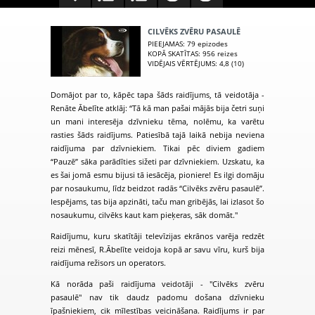
CILVĒKS ZVĒRU PASAULĒ
PIEEJAMAS
: 79 epizodes
KOPĀ SKATĪTAS
: 956 reizes
VIDĒJAIS VĒRTĒJUMS
: 4,8 (10)
Domājot par to, kāpēc tapa šāds raidījums, tā veidotāja -
Renāte Ābelīte atklāj: “Tā kā man pašai mājās bija četri suņi
un mani interesēja dzīvnieku tēma, nolēmu, ka varētu
rasties šāds raidījums. Patiesībā tajā laikā nebija neviena
raidījuma par dzīvniekiem. Tikai pēc diviem gadiem
“Pauzē” sāka parādīties sižeti par dzīvniekiem. Uzskatu, ka
es šai jomā esmu bijusi tā iesācēja, pioniere!
Es ilgi domāju
par nosaukumu, līdz beidzot radās “Cilvēks zvēru pasaulē”.
Iespējams, tas bija apzināti, taču man gribējās, lai izlasot šo
nosaukumu, cilvēks kaut kam pieķeras, sāk domāt.
"
Raidījumu, kuru skatītāji televīzijas ekrānos varēja redzēt
reizi mēnesī, R.Ābelīte veidoja kopā ar savu vīru, kurš bija
raidījuma režisors un operators.
Kā norāda paši raidījuma veidotāji - "Cilvēks zvēru
pasaulē" nav tik daudz padomu došana dzīvnieku
īpašniekiem, cik mīlestības veicināšana. Raidījums ir par