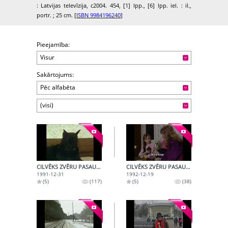
: Latvijas televīzija, c2004. 454, [1] lpp., [6] lpp. iel. : il.,
portr. ; 25 cm. [
ISBN 9984196240
]
Pieejamība:
Visur
Sakārtojums:
Pēc alfabēta
(visi)
CILVĒKS ZVĒRU PASAULĒ (1991-12-31)
CILVĒKS ZVĒRU PASAULĒ (1992-12-19)
1991-12-31
1992-12-19
(5)
(117)
(5)
(38)