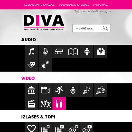
AUDIO IERAKSTU KATALOGS
VIDEO IERAKSTU KATALOGS
PAR PORTĀLU
Tulkošanu nodrošina Hugo.lv
AUDIO
VIDEO
IZLASES & TOPI