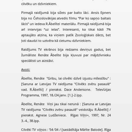
cilvēku un dzīvniekiem.
Pirmajā raidījumā bija sižets par balto lāci. Ansis Epners
bija no Čehoslovākijas atvedis filmu “Par ko sapņo baltais
lācis” un iedeva R.Ābelītei materiālu. Pirmajā raidījumā bija
arī intervijas “uz ielas”. Interesanti, ka tikai kādi 7%
aptaujāto atzina, ka viņiem patīk Zooloģiskais dārzs, bet
ļoti daudzi to uztvēra kā cietumu dzīvniekiem.
Raidījums TV ekrānos bija redzams deviņus gadus, bet
žurnāliste Renāte Ābelīte bija kļuvusi par mājdzīvnieku
speciālisti un aizstāvi.
Avoti:
Ābelīte, Renāte "Gribu, lai cilvēki dzīvē izjustu mīlestību" :
[Saruna ar Latvijas TV raidījuma "Cilvēks zvēru pasaulē"
vad. R.Ābelīti] / pierakst. Dace Andersone. Televīzijas
Programma, 1997, 18./24.janv. [1.]-2.lpp.
Ābelīte, Renāte Viņi jau tikai nerunā : [Saruna ar Latvijas
TV raidījuma "Cilvēks zvēru pasaulē" veidotāju R.Ābelīti] /
pierakst. Agnese Ludženiece. Rīgas Viļņi+, 1997, Nr. 24
3.-4., 38.lpp.
Cilvēki TV viļņos : '54-'04 / [sastādītāja Mārīte Balode]. Rīga