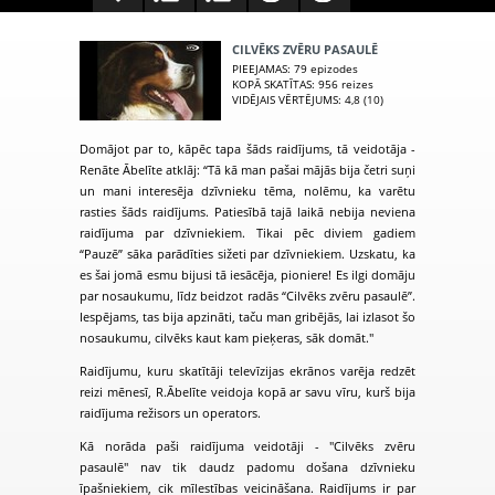
CILVĒKS ZVĒRU PASAULĒ
PIEEJAMAS
: 79 epizodes
KOPĀ SKATĪTAS
: 956 reizes
VIDĒJAIS VĒRTĒJUMS
: 4,8 (10)
Domājot par to, kāpēc tapa šāds raidījums, tā veidotāja -
Renāte Ābelīte atklāj: “Tā kā man pašai mājās bija četri suņi
un mani interesēja dzīvnieku tēma, nolēmu, ka varētu
rasties šāds raidījums. Patiesībā tajā laikā nebija neviena
raidījuma par dzīvniekiem. Tikai pēc diviem gadiem
“Pauzē” sāka parādīties sižeti par dzīvniekiem. Uzskatu, ka
es šai jomā esmu bijusi tā iesācēja, pioniere!
Es ilgi domāju
par nosaukumu, līdz beidzot radās “Cilvēks zvēru pasaulē”.
Iespējams, tas bija apzināti, taču man gribējās, lai izlasot šo
nosaukumu, cilvēks kaut kam pieķeras, sāk domāt.
"
Raidījumu, kuru skatītāji televīzijas ekrānos varēja redzēt
reizi mēnesī, R.Ābelīte veidoja kopā ar savu vīru, kurš bija
raidījuma režisors un operators.
Kā norāda paši raidījuma veidotāji - "Cilvēks zvēru
pasaulē" nav tik daudz padomu došana dzīvnieku
īpašniekiem, cik mīlestības veicināšana. Raidījums ir par