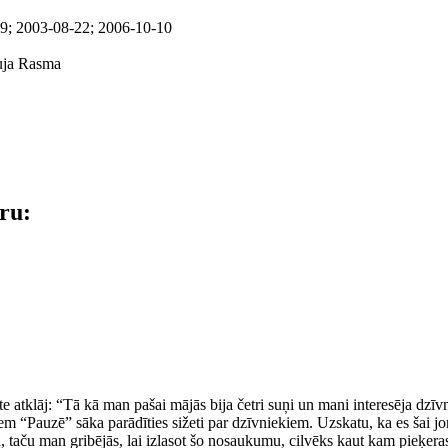
9; 2003-08-22; 2006-10-10
uja Rasma
āru:
e atklāj: “Tā kā man pašai mājās bija četri suņi un mani interesēja dzīvn
m “Pauzē” sāka parādīties sižeti par dzīvniekiem. Uzskatu, ka es šai jom
ti, taču man gribējās, lai izlasot šo nosaukumu, cilvēks kaut kam pieķera