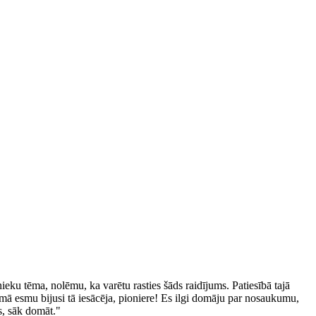
ieku tēma, nolēmu, ka varētu rasties šāds raidījums. Patiesībā tajā
ā esmu bijusi tā iesācēja, pioniere!
Es ilgi domāju par nosaukumu,
s, sāk domāt.
"