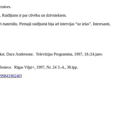
erators.
. Raidījums ir par cilvēku un dzīvniekiem.
materiālu. Pirmajā raidījumā bija arī intervijas “uz ielas”. Interesanti,
erakst. Dace Andersone. Televīzijas Programma, 1997, 18./24.janv.
ženiece. Rīgas Viļņi+, 1997, Nr. 24 3.-4., 38.lpp.
 9984196240
]