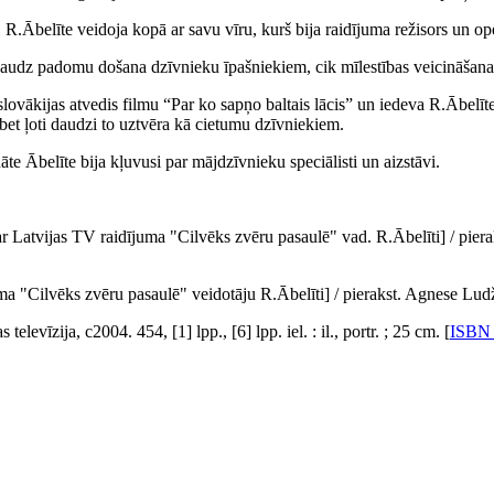
ī, R.Ābelīte veidoja kopā ar savu vīru, kurš bija raidījuma režisors un op
 daudz padomu došana dzīvnieku īpašniekiem, cik mīlestības veicināšana
lovākijas atvedis filmu “Par ko sapņo baltais lācis” un iedeva R.Ābelītei 
 bet ļoti daudzi to uztvēra kā cietumu dzīvniekiem.
e Ābelīte bija kļuvusi par mājdzīvnieku speciālisti un aizstāvi.
a ar Latvijas TV raidījuma "Cilvēks zvēru pasaulē" vad. R.Ābelīti] / pi
uma "Cilvēks zvēru pasaulē" veidotāju R.Ābelīti] / pierakst. Agnese Lud
elevīzija, c2004. 454, [1] lpp., [6] lpp. iel. : il., portr. ; 25 cm. [
ISBN