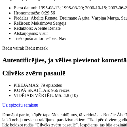
Ētera datumi:
1995-08-13; 1995-08-20; 2000-10-15; 2003-06-2
Hronometrāža:
0:29:56
Piedalās:
Ābelīte Renāte, Dreimane Agrita, Vārpiņa Marga, Sa
Režisors:
Maksimovs Sergejs
Redaktors:
Ābelīte Renāte
Atskaņojams:
visur
Trešo pušu autortiesības:
Nav
Rādīt vairāk
Rādīt mazāk
Autentificējies, ja vēlies pievienot koment
Cilvēks zvēru pasaulē
PIEEJAMAS
: 79 epizodes
KOPĀ SKATĪTAS
: 956 reizes
VIDĒJAIS VĒRTĒJUMS
: 4,8 (10)
Uz epizožu sarakstu
Domājot par to, kāpēc tapa šāds raidījums, tā veidotāja - Renāte Ābelīt
laikā nebija neviena raidījuma par dzīvniekiem. Tikai pēc diviem gadie
līdz beidzot radās “Cilvēks zvēru pasaulē”. Iespējams, tas bija apzinā