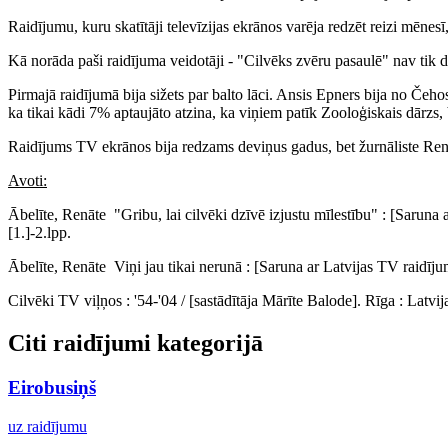
Raidījumu, kuru skatītāji televīzijas ekrānos varēja redzēt reizi mēnes
Kā norāda paši raidījuma veidotāji - "Cilvēks zvēru pasaulē" nav tik
Pirmajā raidījumā bija sižets par balto lāci. Ansis Epners bija no Čehos
ka tikai kādi 7% aptaujāto atzina, ka viņiem patīk Zooloģiskais dārzs,
Raidījums TV ekrānos bija redzams deviņus gadus, bet žurnāliste Renāt
Avoti:
Ābelīte, Renāte "Gribu, lai cilvēki dzīvē izjustu mīlestību" : [Sarun
[1.]-2.lpp.
Ābelīte, Renāte Viņi jau tikai nerunā : [Saruna ar Latvijas TV raidīj
Cilvēki TV viļņos : '54-'04 / [sastādītāja Mārīte Balode]. Rīga : Latvijas t
Citi raidījumi kategorijā
Eirobusiņš
uz raidījumu