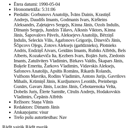
Ētera datumi:
1990-05-04
Hronometrāža:
5:31:06
Piedalās:
Gorbunovs Anatolijs, Īvāns Dainis, Krastiņš
Andrejs, Daudišs Imants, Godmanis Ivars, Kiršteins
Aleksandrs, Zaļetajevs Sergejs, Kinna Jānis, Ozols Indulis,
Dīmanis Sergejs, Jundzis Tālavs, Alksnis Viktors, Kinna
Jānis, Šapovalovs Pāvels, Aleksejevs Anatolijs, Bērziņš
Indulis, Seleckis Vilis, Agafonovs Grigorijs, Dinevičs Jānis,
Ščipcovs Oļegs, Zotovs Aleksejs (garīdznieks), Plotnieks
Andris, Endziņš Aivars, Geidāns Imants, Rubiks Alfrēds, Bels
Alberts, Kozakeviča Ita, Ķezbers Ivars, Bojārs Juris, Ziedonis
Imants, Zatuliviters Vladimirs, Birkavs Valdis, Škapars Jānis,
Buķele Emerita, Žarkovs Vladimirs, Vidavskis Aleksejs,
Safonovs Anatolijs, Apsītis Romāns, Rikards Rolands,
Vulfsons Mavriks, Rodins Vladimirs, Antons Jurijs, Gavrilovs
Mihails, Krūmiņš Jānis, Kurdjumovs Leonīds, Preinbergs
Gunārs, Gavars Jānis, Lucāns Jānis, Čebotarenoka Velta,
Dobelis Juris, Ēlerte Sarmīte, Cīrulis Andrejs, Hodakovskis
Vladimirs, Čepānis Alfrēds
Režisors:
Staņa Vilnis
Redaktors:
Dimants Jānis
Atskaņojams:
visur
Trešo pušu autortiesības:
Nav
Rādīt vairāk
Rādīt mazāk