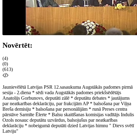
Novērtēt:
(4)
(0)
(613)
Jaunievēlētā Latvijas PSR 12.sasaukuma Augstākās padomes pirmā
sesija - 2.diena * sēdi vada Augstākās padomes priekšsēdētājs
Anatolijs Gorbunovs, deputāti zālē * deputātu debates * jautājums
par neatkarības deklarāciju, par frakcijām AP * balsošana par Viļņa
Breša demisiju * balsošana par personālijām * runā Preses centra
pārstāve Sarmīte Ēlerte * Balsu skaitīšanas komisijas vadītājs Indulis
Ozols nosauc deputātu uzvārdus, balsojušus par neatkarības
deklarāciju * nobeigumā deputāti dzied Latvijas himnu " Dievs svētī
Latviju"