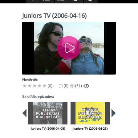
Juniors TV (2006-04-16)
Novērtēt:
(0)
(0)
(51)
Saistītās epizodes:
PIEEJAMS
PIEEJAMS
PIEEJA
PUBLISKAJĀS
PUBLISKAJĀS
PUBLISK
BIBLIOTĒKĀS
BIBLIOTĒKĀS
BIBLIOT
Juniors TV (2006-04-09)
Juniors TV (2006-04-23)
Juniors TV (200