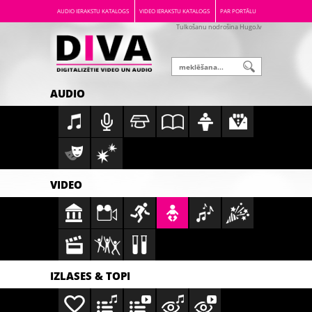
AUDIO IERAKSTU KATALOGS
VIDEO IERAKSTU KATALOGS
PAR PORTĀLU
Tulkošanu nodrošina Hugo.lv
AUDIO
VIDEO
IZLASES & TOPI