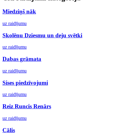
Miedziņš nāk
uz raidījumu
Skolēnu Dziesmu un deju svētki
uz raidījumu
Dabas grāmata
uz raidījumu
Sises piedzīvojumi
uz raidījumu
Reiz Runcis Renārs
uz raidījumu
Cālis