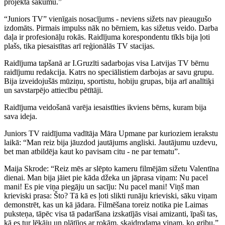
projekta sākumu.”
“Juniors TV” vienīgais nosacījums - neviens sižets nav pieaugušo
izdomāts. Pirmais impulss nāk no bērniem, kas sižetus veido. Darba
daļa ir profesionāļu rokās. Raidījuma korespondentu tīkls bija ļoti
plašs, tika piesaistītas arī reģionālās TV stacijas.
Raidījuma tapšanā ar I.Gruzīti sadarbojas visa Latvijas TV bērnu
raidījumu redakcija. Katrs no speciālistiem darbojas ar savu grupu.
Bija izveidojušās mūziņu, sportistu, hobiju grupas, bija arī analītiķi
un savstarpējo attiecību pētītāji.
Raidījuma veidošanā varēja iesaistīties ikviens bērns, kuram bija
sava ideja.
Juniors TV raidījuma vadītāja Māra Upmane par kurioziem ierakstu
laikā: “Man reiz bija jāuzdod jautājums angliski. Jautājumu uzdevu,
bet man atbildēja kaut ko pavisam citu - ne par tematu”.
Maija Skrode: “Reiz mēs ar slēpto kameru filmējām sižetu Valentīna
dienai. Man bija jāiet pie kāda džeka un jāprasa viņam: Nu pacel
mani! Es pie viņa piegāju un sacīju: Nu pacel mani! Viņš man
krieviski prasa: Što? Tā kā es ļoti slikti runāju krieviski, sāku viņam
demonstrēt, kas un kā jādara. Filmēšana toreiz notika pie Laimas
puksteņa, tāpēc visa tā padarīšana izskatījās visai amizanti, īpaši tas,
kā es tur lēkāju un plātījos ar rokām, skaidrodama viņam, ko gribu.”