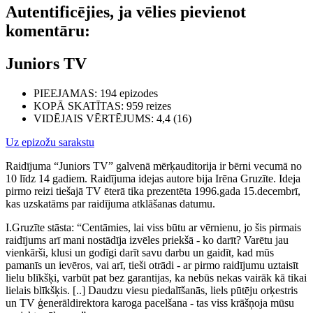
Autentificējies, ja vēlies pievienot
komentāru:
Juniors TV
PIEEJAMAS
: 194 epizodes
KOPĀ SKATĪTAS
: 959 reizes
VIDĒJAIS VĒRTĒJUMS
: 4,4 (16)
Uz epizožu sarakstu
Raidījuma “Juniors TV” galvenā mērķauditorija ir bērni vecumā no
10 līdz 14 gadiem. Raidījuma idejas autore bija Irēna Gruzīte. Ideja
pirmo reizi tiešajā TV ēterā tika prezentēta 1996.gada 15.decembrī,
kas uzskatāms par raidījuma atklāšanas datumu.
I.Gruzīte stāsta: “Centāmies, lai viss būtu ar vērnienu, jo šis pirmais
raidījums arī mani nostādīja izvēles priekšā - ko darīt? Varētu jau
vienkārši, klusi un godīgi darīt savu darbu un gaidīt, kad mūs
pamanīs un ievēros, vai arī, tieši otrādi - ar pirmo raidījumu uztaisīt
lielu blīkšķi, varbūt pat bez garantijas, ka nebūs nekas vairāk kā tikai
lielais blīkšķis. [..] Daudzu viesu piedalīšanās, liels pūtēju orķestris
un TV ģenerāldirektora karoga pacelšana - tas viss krāšņoja mūsu