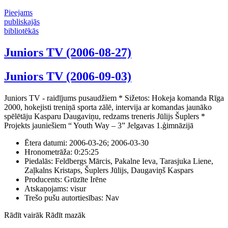
Pieejams
publiskajās
bibliotēkās
Juniors TV (2006-08-27)
Juniors TV (2006-09-03)
Juniors TV - raidījums pusaudžiem * Sižetos: Hokeja komanda Rīga
2000, hokejisti treniņā sporta zālē, intervija ar komandas jaunāko
spēlētāju Kasparu Daugaviņu, redzams treneris Jūlijs Šuplers *
Projekts jauniešiem “ Youth Way – 3” Jelgavas 1.ģimnāzijā
Ētera datumi:
2006-03-26; 2006-03-30
Hronometrāža:
0:25:25
Piedalās:
Feldbergs Mārcis, Pakalne Ieva, Tarasjuka Liene,
Zaļkalns Kristaps, Šuplers Jūlijs, Daugaviņš Kaspars
Producents:
Grūzīte Irēne
Atskaņojams:
visur
Trešo pušu autortiesības:
Nav
Rādīt vairāk
Rādīt mazāk