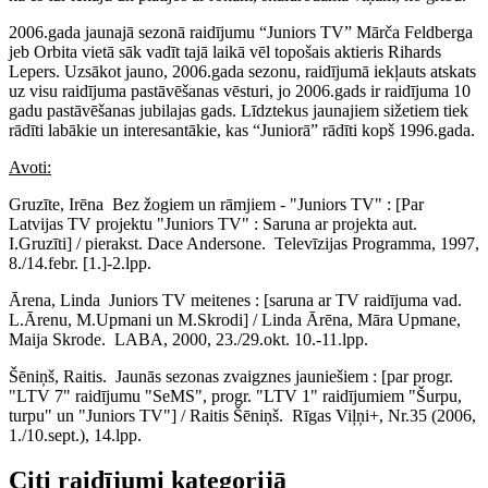
2006.gada jaunajā sezonā raidījumu “Juniors TV” Mārča Feldberga
jeb Orbita vietā sāk vadīt tajā laikā vēl topošais aktieris Rihards
Lepers. Uzsākot jauno, 2006.gada sezonu, raidījumā iekļauts atskats
uz visu raidījuma pastāvēšanas vēsturi, jo 2006.gads ir raidījuma 10
gadu pastāvēšanas jubilajas gads. Līdztekus jaunajiem sižetiem tiek
rādīti labākie un interesantākie, kas “Juniorā” rādīti kopš 1996.gada.
Avoti:
Gruzīte, Irēna Bez žogiem un rāmjiem - "Juniors TV" : [Par
Latvijas TV projektu "Juniors TV" : Saruna ar projekta aut.
I.Gruzīti] / pierakst. Dace Andersone. Televīzijas Programma, 1997,
8./14.febr. [1.]-2.lpp.
Ārena, Linda Juniors TV meitenes : [saruna ar TV raidījuma vad.
L.Ārenu, M.Upmani un M.Skrodi] / Linda Ārēna, Māra Upmane,
Maija Skrode. LABA, 2000, 23./29.okt. 10.-11.lpp.
Šēniņš, Raitis. Jaunās sezonas zvaigznes jauniešiem : [par progr.
"LTV 7" raidījumu "SeMS", progr. "LTV 1" raidījumiem "Šurpu,
turpu" un "Juniors TV"] / Raitis Šēniņš. Rīgas Viļņi+, Nr.35 (2006,
1./10.sept.), 14.lpp.
Citi raidījumi kategorijā