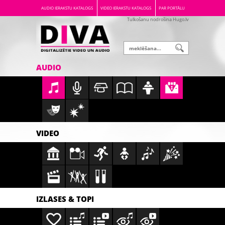
AUDIO IERAKSTU KATALOGS
VIDEO IERAKSTU KATALOGS
PAR PORTĀLU
Tulkošanu nodrošina Hugo.lv
AUDIO
VIDEO
IZLASES & TOPI