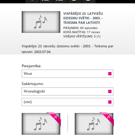
VISPĀRĒJIE 23. LATVIEŠU
DZIESMU SVĒTKI - 2003. -
TEIKSMA PAR LATVIETI
PIEEJAMAS
: 60 epizodes
KOPĀ SKATĪTAS
: 17 reizes
VIDĒJAIS VĒRTĒJUMS
: 5 (1)
Vispārējie 23. latviešu dziesmu svētki - 2003. - Teiksma par
latvieti: 2003.07.04.
Pieejamība:
Visur
Sakārtojums:
Hronoloģiski
(visi)