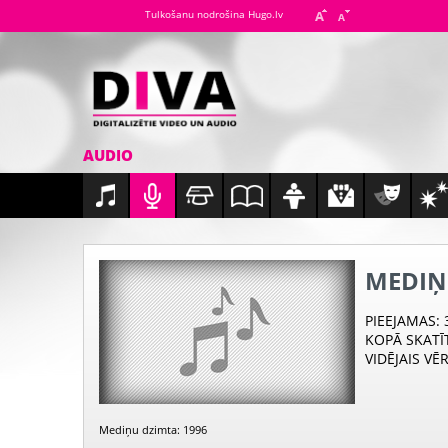
Tulkošanu nodrošina Hugo.lv
AUDIO
MEDIŅ
PIEEJAMAS
:
KOPĀ SKATĪ
VIDĒJAIS VĒ
Mediņu dzimta: 1996