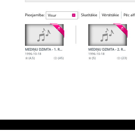
Pieejamība:
Skatītākie
Vērtētākie
Pēc al
Visur
MEDIŅU DZIMTA - 1. RAIDĪJUMS. MARIJAS MEDIŅAS UN JĒK. MEDIŅA ATMIŅAS, I. AUGUSTES ATMIŅAS PAR M.ME
MEDIŅU DZIMTA - 2. RAIDĪJUMS. M. MEDIŅAS ATMIŅAS PAR JĀZEPU UN JĒKABU MEDIŅIEM; D.ALBINAS SARUNA A
1996-10-18
1996-10-18
(4,5)
(45)
(5)
(23)