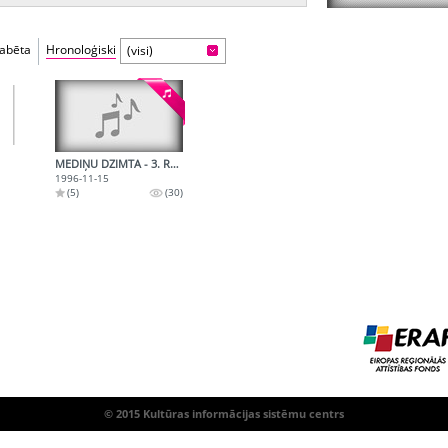
fabēta
Hronoloģiski
(visi)
MEDIŅU DZIMTA - 3. RAIDĪJUMS. MARIJAS MEDIŅAS ATMIŅAS PAR JĀNI MEDIŅU; JĀŅA MEDIŅA SKAŅDARBI
1996-11-15
(5)
(30)
© 2015 Kultūras informācijas sistēmu centrs