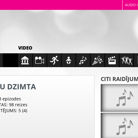
AUDIO 
VIDEO
CITI RAIDĪJU
U DZIMTA
 3 epizodes
TAS
: 98 reizes
RTĒJUMS
: 5 (4)