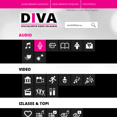
AUDIO IERAKSTU KATALOGS
VIDEO IERAKSTU KATALOGS
PAR PORTĀLU
Tulkošanu nodrošina Hugo.lv
AUDIO
VIDEO
IZLASES & TOPI