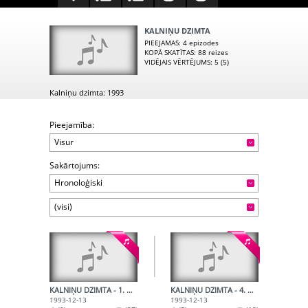
KALNIŅU DZIMTA
PIEEJAMAS
: 4 epizodes
KOPĀ SKATĪTAS
: 88 reizes
VIDĒJAIS VĒRTĒJUMS
: 5 (5)
Kalniņu dzimta: 1993
Pieejamība:
Visur
Sakārtojums:
Hronoloģiski
(visi)
KALNIŅU DZIMTA - 1. RAIDĪJUMS. ALFRĒDA KALNIŅA MŪZIKA
KALNIŅU DZIMTA - 4. RAIDĪJUMS. MAIJAS SAIVAS ATMIŅAS PAR ALFRĒDU KALNIŅU
1993-12-13
1993-12-13