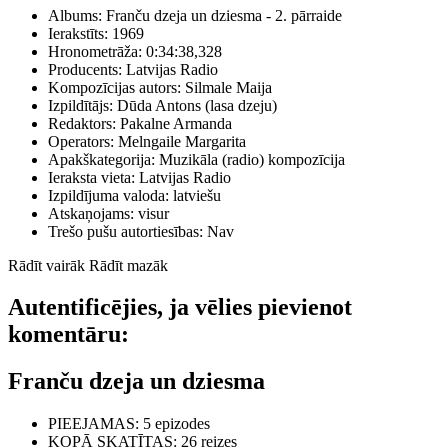
Albums:
Franču dzeja un dziesma - 2. pārraide
Ierakstīts:
1969
Hronometrāža:
0:34:38,328
Producents:
Latvijas Radio
Kompozīcijas autors:
Silmale Maija
Izpildītājs:
Dūda Antons (lasa dzeju)
Redaktors:
Pakalne Armanda
Operators:
Melngaile Margarita
Apakškategorija:
Muzikāla (radio) kompozīcija
Ieraksta vieta:
Latvijas Radio
Izpildījuma valoda:
latviešu
Atskaņojams:
visur
Trešo pušu autortiesības:
Nav
Rādīt vairāk
Rādīt mazāk
Autentificējies, ja vēlies pievienot
komentāru:
Franču dzeja un dziesma
PIEEJAMAS
: 5 epizodes
KOPĀ SKATĪTAS
: 26 reizes