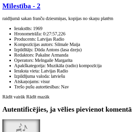
Mīlestība - 2
raidījumā sakan franču dziesmiņas, kopijas no skaņu platēm
Ierakstīts:
1969
Hronometrāža:
0:27:57,226
Producents:
Latvijas Radio
Kompozīcijas autors:
Silmale Maija
Izpildītājs:
Dūda Antons (lasa dzeju)
Redaktors:
Pakalne Armanda
Operators:
Melngaile Margarita
Apakškategorija:
Muzikāla (radio) kompozīcija
Ieraksta vieta:
Latvijas Radio
Izpildījuma valoda:
latviešu
Atskaņojams:
visur
Trešo pušu autortiesības:
Nav
Rādīt vairāk
Rādīt mazāk
Autentificējies, ja vēlies pievienot koment