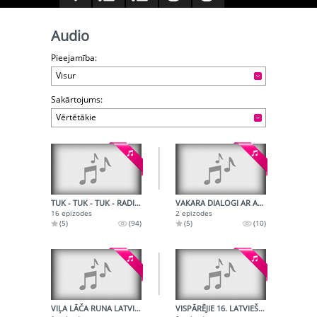
Audio
Pieejamība:
Visur
Sakārtojums:
Vērtētākie
TUK - TUK - TUK - RADIOŽURNĀLS OKTOBRĒNIEM
VAKARA DIALOGI AR AKTIERI JĀNI KUBILI
16 epizodes
2 epizodes
(5)
(94)
(5)
(10)
VIĻA LĀČA RUNA LATVIJAS PADOMJU RAKSTNIEKU SAVIENĪBAS 4. KONGRESĀ
VISPĀRĒJIE 16. LATVIEŠU DZIESMU SVĒTKI - 1973. - FINĀLA SKATES UZVARĒTĀJU KONCERTS