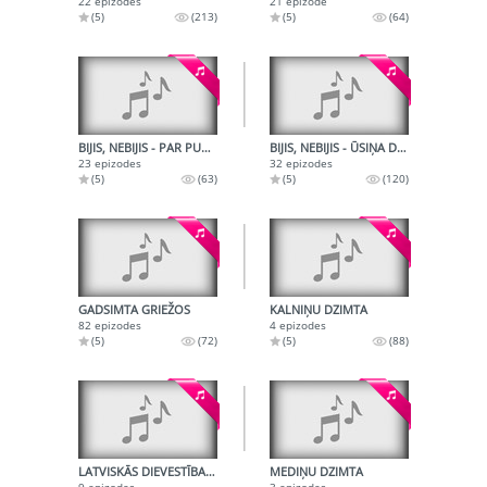
22 epizodes
21 epizode
(5)
(213)
(5)
(64)
BIJIS, NEBIJIS - PAR PUTNIEM
BIJIS, NEBIJIS - ŪSIŅA DIENA, PUTNU DZIESMAS, MĀTES DIENA
23 epizodes
32 epizodes
(5)
(63)
(5)
(120)
GADSIMTA GRIEŽOS
KALNIŅU DZIMTA
82 epizodes
4 epizodes
(5)
(72)
(5)
(88)
LATVISKĀS DIEVESTĪBAS APSKATS
MEDIŅU DZIMTA
9 epizodes
3 epizodes