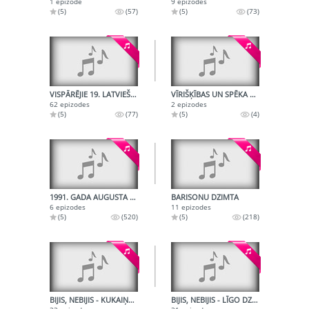
1 epizode
9 epizodes
(5)
(57)
(5)
(73)
VISPĀRĒJIE 19. LATVIEŠU DZIESMU SVĒTKI - 1985. TAUTAS KORU SKATES FINĀLS
VĪRIŠĶĪBAS UN SPĒKA MĀKSLA
62 epizodes
2 epizodes
(5)
(77)
(5)
(4)
1991. GADA AUGUSTA NOTIKUMI PAGRĪDES RADIO UN LATVIJAS RADIO ZIŅĀS
BARISONU DZIMTA
6 epizodes
11 epizodes
(5)
(520)
(5)
(218)
BIJIS, NEBIJIS - KUKAIŅU DIENA, LIELDIENAS, MĀRAS DIENA
BIJIS, NEBIJIS - LĪGO DZIESMAS, JĀŅU DIENAS RAIDĪJUMS