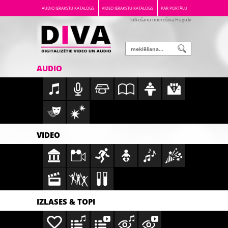
AUDIO IERAKSTU KATALOGS
VIDEO IERAKSTU KATALOGS
PAR PORTĀLU
Tulkošanu nodrošina Hugo.lv
AUDIO
VIDEO
IZLASES & TOPI