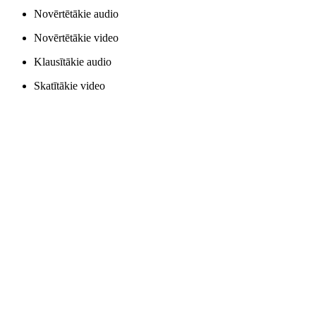
Novērtētākie audio
Novērtētākie video
Klausītākie audio
Skatītākie video
23. Starptautiskais Garīgās mūzikas 