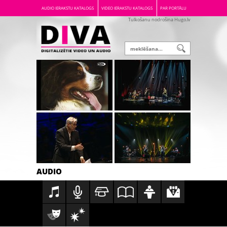
AUDIO IERAKSTU KATALOGS
VIDEO IERAKSTU KATALOGS
PAR PORTĀLU
Tulkošanu nodrošina Hugo.lv
AUDIO